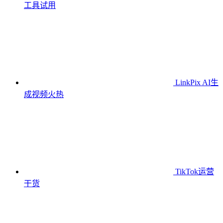
工具
试用
LinkPix AI生
成视频
火热
TikTok运营
干货