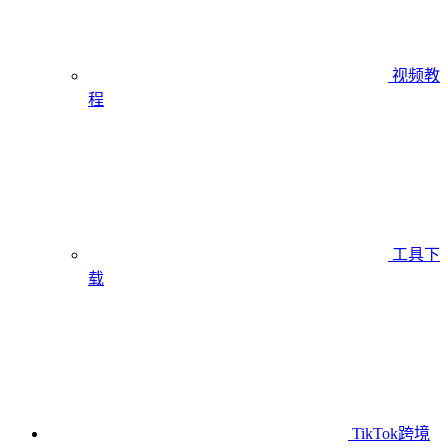
视频教
程
工具下
载
TikTok跨境