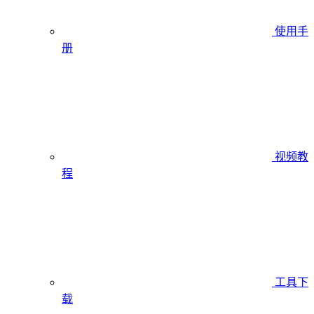
使用手
册
视频教
程
工具下
载