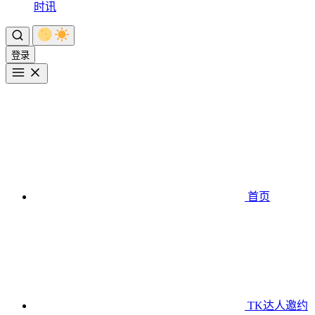
时讯
登录
首页
TK达人邀约