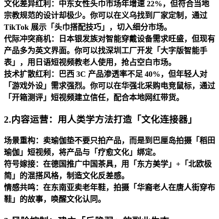
文化差异红利：中东女性头巾市场年增速 22%，但符合当地
宗教规范的设计却极少。你可以在义乌找到厂家定制，通过
TikTok 展示「头巾搭配技巧」，切入细分市场。
代际冲突商机：日本银发族对智能穿戴设备需求旺盛，但现有
产品多为英文界面。你可以找深圳工厂开发「大字版智能手
表」，用日语短视频教老人使用，抢占空白市场。
技术扩散红利：巴西 3C 产品渗透率不足 40%，但年轻人对
「游戏外设」需求强烈。你可以在华强北采购电竞鼠标，通过
「开箱测评」短视频建立信任，配合本地网红带货。
2.
内容运营：用人类学方法打造「文化连接器」
场景重构：卖瑜伽垫不要只拍产品，而是到巴厘岛拍摄「稻田
瑜伽」短视频，将产品与「疗愈文化」绑定。
符号嫁接：在德国推广中国茶具，用「东方美学」+「北欧极
简」的混搭风格，制造文化反差感。
情感共鸣：在东南亚卖老年鞋，拍摄「华裔老人在唐人街穿布
鞋」的故事，唤醒文化认同。