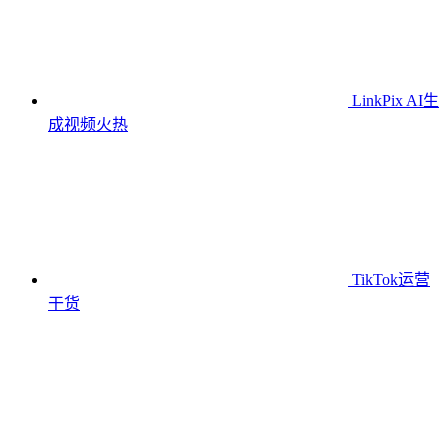
LinkPix AI生
成视频
火热
TikTok运营
干货