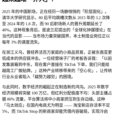
2025 年的中国职场，正在经历一场静悄悄的「阶层固化」。
清华大学研究显示，80 后平均跳槽次数从 2015 年的 3.2 次降
至 2024 年的 1.8 次，而 90 后职场新人的晋升周期延长了
40%。这种现象背后，是波兰尼提出的「全球化钟摆理论」在
当代的显影 —— 当市场力量突破国界，本土制造业岗位正以
每年 3% 的速度流失。
在浙江义乌，曾经养活百万家庭的小商品贸易，正被东南亚更
低成本的供应链冲击。一位经营袜子厂的老板告诉我：「以前
发集装箱到中东，现在客户直接在 TikTok 下单，我们只能给
越南工厂做贴牌。」这种产业转移带来的「空心化」，让传统
行业从业者陷入「越努力越穷」的困境。
与此同时，数字经济的崛起正在制造新的鸿沟。2025 年数字
经济规模将突破 100 万亿，但红利分配极度不均：头部主播占
据 80% 流量，平台算法将中小商家挤压到生存边缘。这种
「马太效应」在国内电商尤为明显 —— 淘宝新店存活率不足
5%，而 TikTok Shop 的新商家却能凭借内容破局，实现冷启