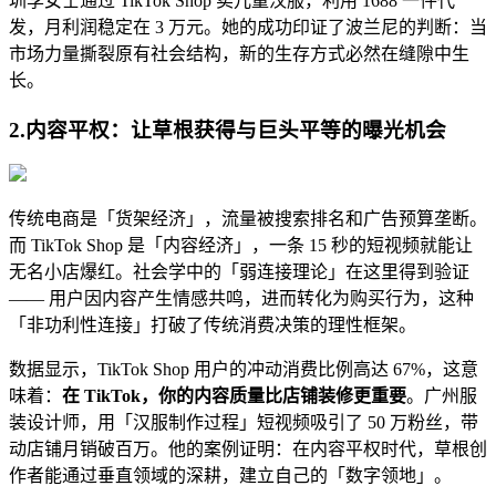
圳李女士通过 TikTok Shop 卖儿童汉服，利用 1688 一件代
发，月利润稳定在 3 万元。她的成功印证了波兰尼的判断：当
市场力量撕裂原有社会结构，新的生存方式必然在缝隙中生
长。
2.
内容平权：让草根获得与巨头平等的曝光机会
传统电商是「货架经济」，流量被搜索排名和广告预算垄断。
而 TikTok Shop 是「内容经济」，一条 15 秒的短视频就能让
无名小店爆红。社会学中的「弱连接理论」在这里得到验证
—— 用户因内容产生情感共鸣，进而转化为购买行为，这种
「非功利性连接」打破了传统消费决策的理性框架。
数据显示，TikTok Shop 用户的冲动消费比例高达 67%，这意
味着：
在 TikTok，你的内容质量比店铺装修更重要
。广州服
装设计师，用「汉服制作过程」短视频吸引了 50 万粉丝，带
动店铺月销破百万。他的案例证明：在内容平权时代，草根创
作者能通过垂直领域的深耕，建立自己的「数字领地」。