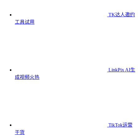
TK达人邀约
工具
试用
LinkPix AI生
成视频
火热
TikTok运营
干货