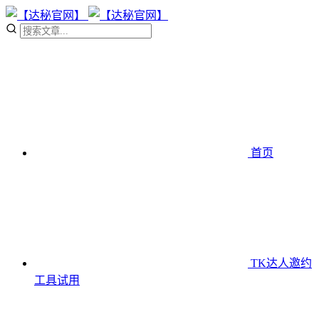
首页
TK达人邀约
工具
试用