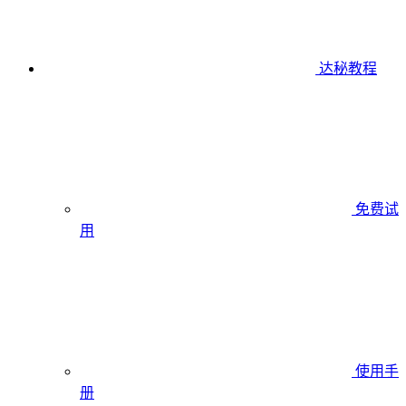
达秘教程
免费试
用
使用手
册