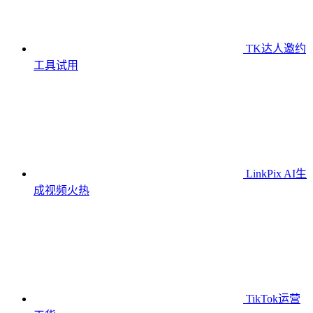
TK达人邀约
工具
试用
LinkPix AI生
成视频
火热
TikTok运营