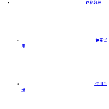
达秘教程
免费试
用
使用手
册