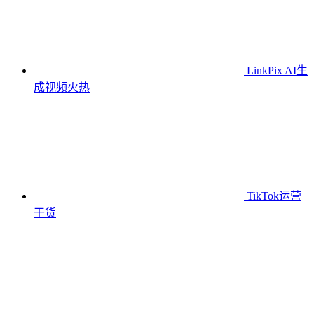
LinkPix AI生
成视频
火热
TikTok运营
干货