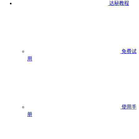
达秘教程
免费试
用
使用手
册