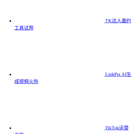
TK达人邀约
工具
试用
LinkPix AI生
成视频
火热
TikTok运营