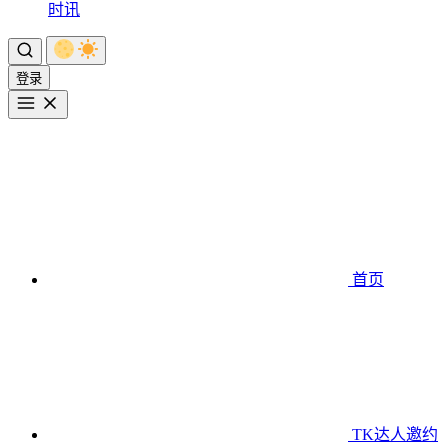
时讯
登录
首页
TK达人邀约