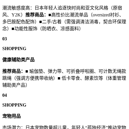
潮流敏感度高：日本年轻人追逐快时尚和亚文化风格（原宿
风、Y2K）
推荐商品：
■高性价比潮流单品（oversized衬衫、
多巴胺配色配饰）■二手/古着（需强调清洁消毒，契合环保理
念）■功能性服饰（防晒衣、凉感面料）
03
SHOPPING
健康辅助类产品
推荐商品：
■ 瑜伽垫、弹力带、可折叠呼啦圈、可计数无绳款
跳绳（强调方便携带收纳）■ 低卡零食、酵素饮等（体重管理
辅助类产品）
04
SHOPPING
宠物用品
市场潜力：日本宠物数量超儿童，年轻人“孤独经济”推动宠物