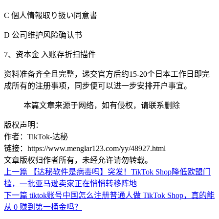
C 個人情報取り扱い同意書
D 公司维护风险确认书
7、资本金 入账存折扫描件
资料准备齐全且完整，递交官方后约15-20个日本工作日即完
成所有的注册事项，同步便可以进一步安排开户事宜。
本篇文章来源于网络，如有侵权，请联系删除
版权声明：
作者：TikTok-达秘
链接：https://www.menglar123.com/yy/48927.html
文章版权归作者所有，未经允许请勿转载。
上一篇
【达秘软件是病毒吗】突发！TikTok Shop降低欧盟门
槛，一批亚马逊卖家正在悄悄转移阵地
下一篇
tiktok账号中国怎么注册普通人做 TikTok Shop，真的能
从 0 赚到第一桶金吗？