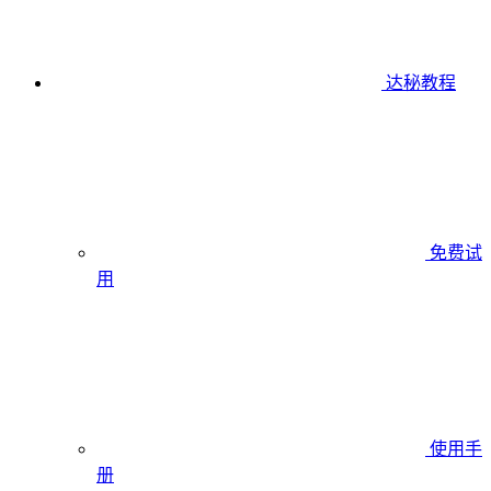
达秘教程
免费试
用
使用手
册