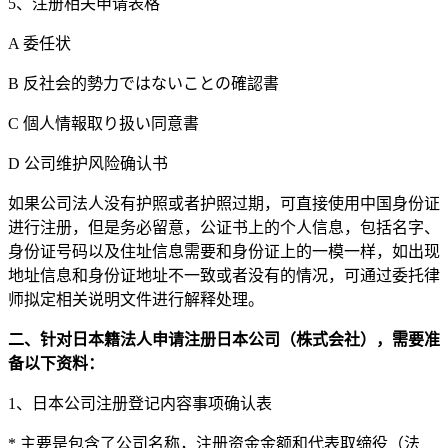
5、注册相关申请表格
A 委任状
B 反社会的勢力ではないことの確認書
C 個人情報取り扱い同意書
D 公司维护风险确认书
如果公司法人没有护照或者护照过期，可直接使用中国身份证
进行注册，但是务必留意，公证书上的个人信息，包括名字、
身份证号码以及住址信息需要和身份证上的一模一样，如出现
地址信息和身份证地址不一致或者没有的情况，可通过委托律
师拟定相关说明文件进行解释处理。
二、针对日本籍法人申请注册日本公司（株式会社），需要准
备以下资料：
1、日本公司注册登记内容事项确认表
* 主要是包含了公司名称，注册资金金额和代表取缔役（法