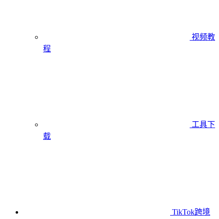
视频教
程
工具下
载
TikTok跨境