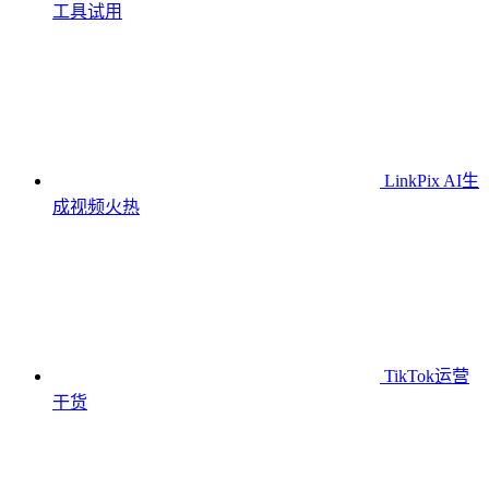
工具
试用
LinkPix AI生
成视频
火热
TikTok运营
干货