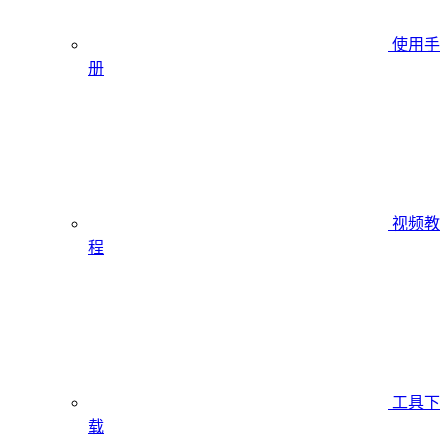
使用手
册
视频教
程
工具下
载