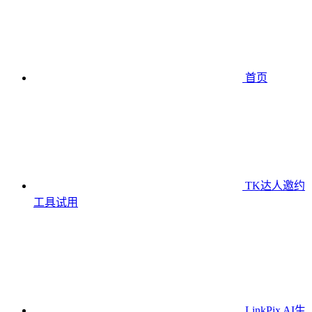
首页
TK达人邀约
工具
试用
LinkPix AI生