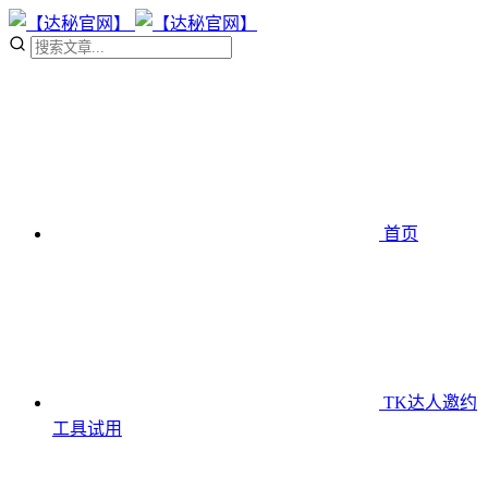
首页
TK达人邀约
工具
试用