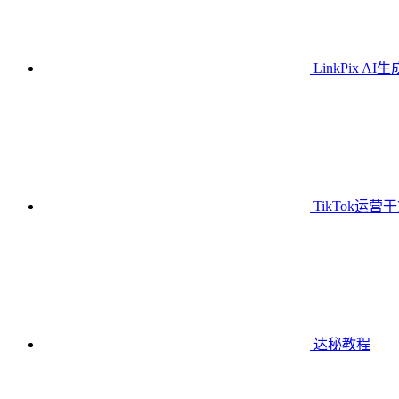
LinkPix AI
TikTok运营
达秘教程