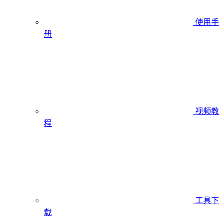
使用手
册
视频教
程
工具下
载