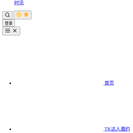
时讯
登录
首页
TK达人邀约