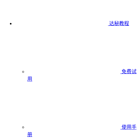
达秘教程
免费试
用
使用手
册