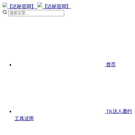
首页
TK达人邀约
工具
试用