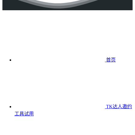
首页
TK达人邀约
工具
试用