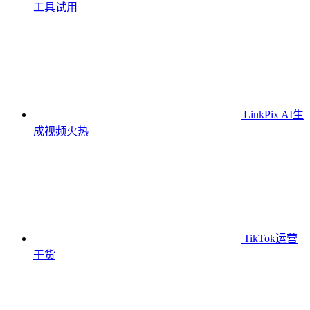
工具
试用
LinkPix AI生
成视频
火热
TikTok运营
干货