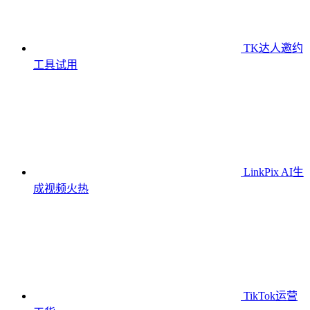
TK达人邀约
工具
试用
LinkPix AI生
成视频
火热
TikTok运营