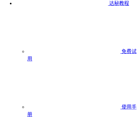
达秘教程
免费试
用
使用手
册