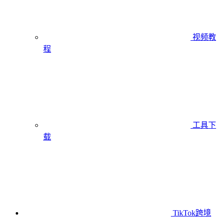
视频教
程
工具下
载
TikTok跨境