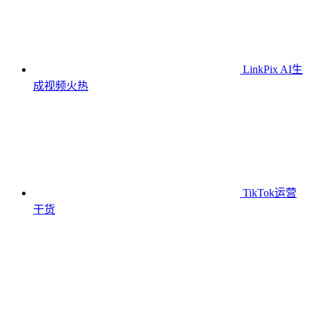
LinkPix AI生
成视频
火热
TikTok运营
干货