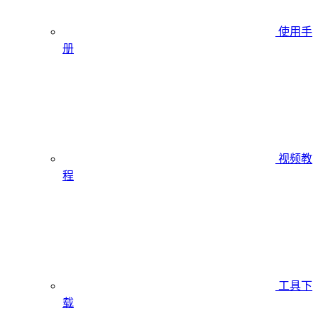
使用手
册
视频教
程
工具下
载