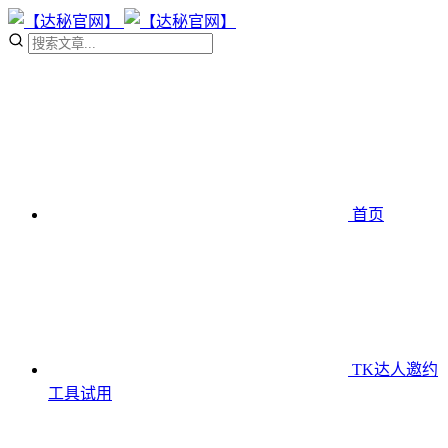
首页
TK达人邀约
工具
试用