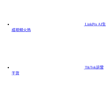
LinkPix AI生
成视频
火热
TikTok运营
干货