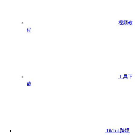
视频教
程
工具下
载
TikTok跨境