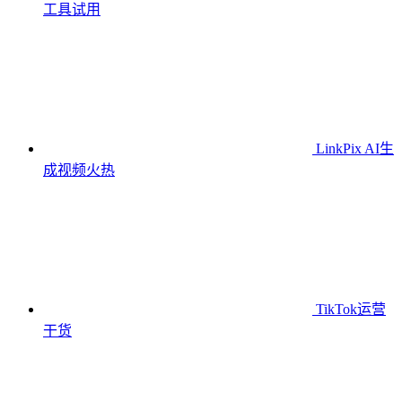
工具
试用
LinkPix AI生
成视频
火热
TikTok运营
干货