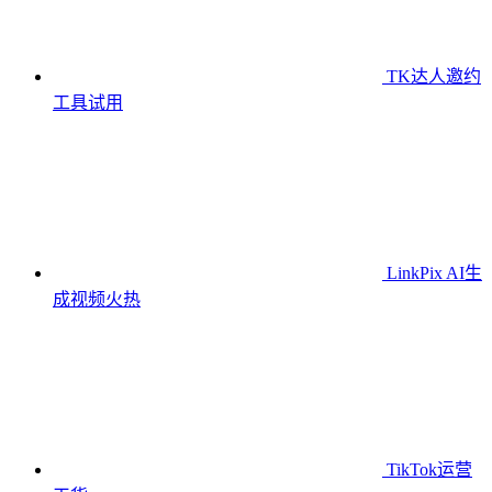
TK达人邀约
工具
试用
LinkPix AI生
成视频
火热
TikTok运营