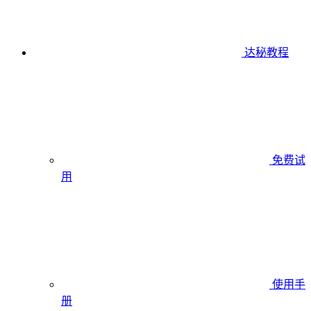
达秘教程
免费试
用
使用手
册