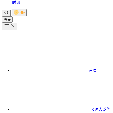
时讯
登录
首页
TK达人邀约