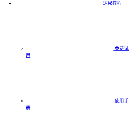
达秘教程
免费试
用
使用手
册