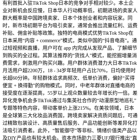
有利首批入驻TikTok Shop日本的竞争对手相对较少。本土企
业对新机会反应慢，日本华人行动概率低，初期进场的卖家人
群大概率是中国跨境卖家、日本个体创业者和内容玩家。同
时，新市场初期平台为吸引卖家，通常会推出流量红利、运费
补贴、佣金补贴等政策。独特的电商模式优势TikTok Shop在
日本采用“内容 + commerce”模式，类似中国的“抖音电商”。通
过短视频和直播，用户可在 app 内完成从发现产品、了解细节
到购买的全过程。其算法推荐的“货找人”模式，能挖掘增量消
费需求，刺激用户购买兴趣。用户群体消费潜力大日本TikTok
月活用户超2200万，18 - 34岁年轻用户占比70%，日均使用时
长超60分钟。年轻群体追求高频次、低单价消费，偏好“买得
便宜 + 换得勤”的购物模式。同时，中老年群体对直播电商的
接受度在逐渐提高，55岁以上观众数量较去年增长约一倍。差
异化竞争机会多TikTok通过与集英社合作的“动漫原型地巡礼”
专题等特色内容，带动客单价上涨215%。在美妆领域，日本
是全球第三大化妆品消费国，跨境卖家解决资质问题后，可通
过精致包装设计、高质量售后服务、产品功能创新等差异化打
法吸引消费者。此外，“智能御守”等非标、情绪价值类产品以
及DIY产品也有较大机会。资本市场助力三菱UFJ银行推出“直