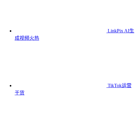
LinkPix AI生
成视频
火热
TikTok运营
干货