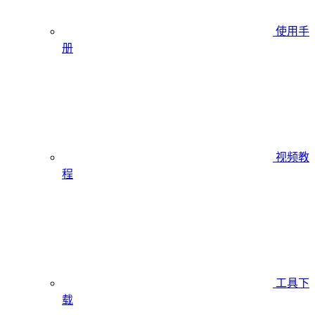
使用手
册
视频教
程
工具下
载