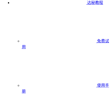
达秘教程
免费试
用
使用手
册