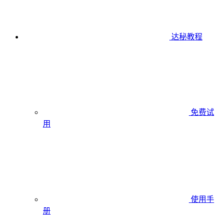
达秘教程
免费试
用
使用手
册