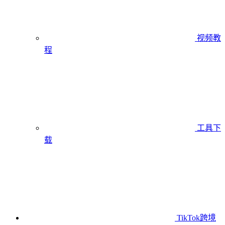
视频教
程
工具下
载
TikTok跨境