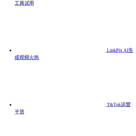
工具
试用
LinkPix AI生
成视频
火热
TikTok运营
干货