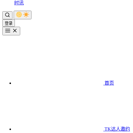
时讯
登录
首页
TK达人邀约