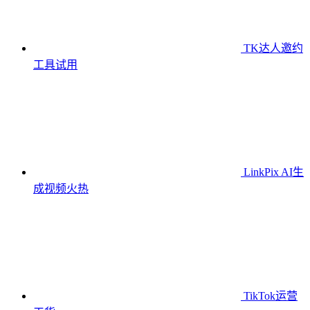
TK达人邀约
工具
试用
LinkPix AI生
成视频
火热
TikTok运营