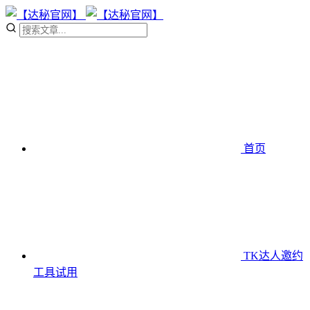
首页
TK达人邀约
工具
试用