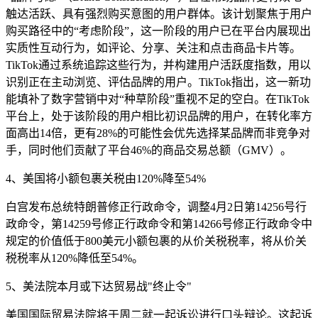
触达活跃、具有强烈购买意图的用户群体。该计划聚焦于用户
购买路径中的“考虑阶段”，这一阶段的用户已在平台内展现出
实质性互动行为，如评论、分享、关注和点击商品卡片等。
TikTok通过系统追踪这些行为，并构建用户活跃度指数，用以
识别正在主动浏览、评估品牌的用户。TikTok指出，这一新功
能填补了数字营销中对“种草阶段”重视不足的空白。在TikTok
平台上，处于该阶段的用户相比初识品牌的用户，在转化率方
面高出14倍，更有28%的可能性会优先选择某品牌而非竞争对
手，同时他们贡献了平台46%的商品交易总额（GMV）。
4、美国将小额包裹关税由120%降至54%
白宫发布总统特朗普修正行政命令，调整4月2日第14256号行
政命令，第14259号修正行政命令和第14266号修正行政命令中
规定的价值低于800美元小额包裹的从价关税税率，将从价关
税税率从120%降低至54%。
5、美法院本月或下达贸易战"终止令"
美国国际贸易法院将于周二就一起诉讼进行口头辩论。这起诉