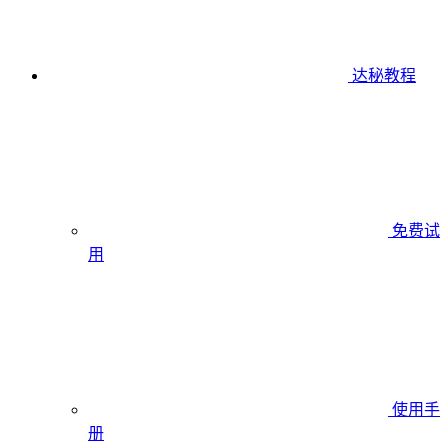
达秘教程
免费试
用
使用手
册