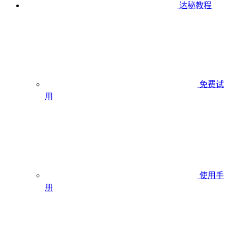
达秘教程
免费试
用
使用手
册