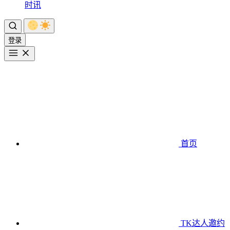
时讯
登录
首页
TK达人邀约