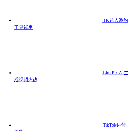
TK达人邀约
工具
试用
LinkPix AI生
成视频
火热
TikTok运营