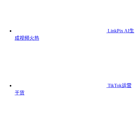
LinkPix AI生
成视频
火热
TikTok运营
干货