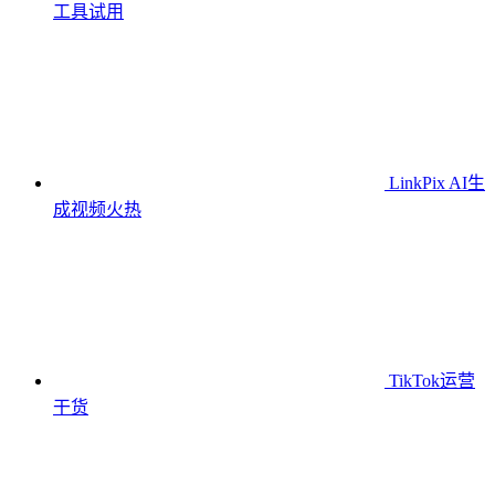
工具
试用
LinkPix AI生
成视频
火热
TikTok运营
干货