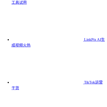
工具
试用
LinkPix AI生
成视频
火热
TikTok运营
干货