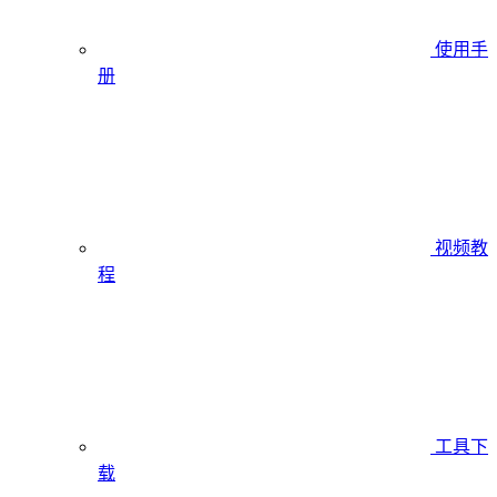
使用手
册
视频教
程
工具下
载