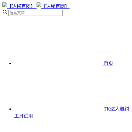
首页
TK达人邀约
工具
试用