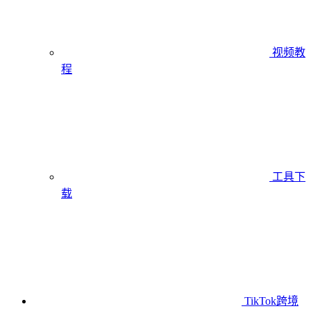
视频教
程
工具下
载
TikTok跨境