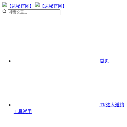
首页
TK达人邀约
工具
试用