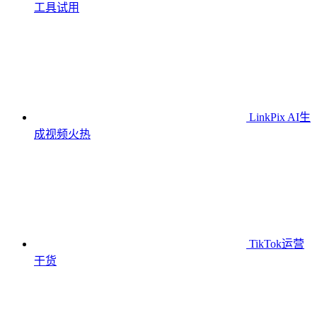
工具
试用
LinkPix AI生
成视频
火热
TikTok运营
干货