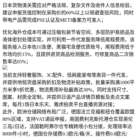
日本货物清关需应对严格法规、复杂文件及收件人信息校验，
建议申报货值控制在采购价的60%以上以规避查验风险，同时
带电产品需完成PSE认证及METI备案方可准入；
优化海外仓成本可通过压缩包装节省空间、多层防护易损品及
液体密封处理实现，并可利用一件代发服务降低尾程费用，该
服务接入日本佐川急便、黑猫宅急便优质账号，尾程费用低于
市场均价15%，且提供退货商品检测服务，可修复商品二次销
售率达65%；
当前支持轻奢服饰、3C配件、低耗能家电等类目一件代发，
并提供地毯货盘采购折扣及物流补贴政策，批量采购满1000平
方米享9折优惠，物流费用补贴最高达30%，同时支持尺寸、
图案、材质全定制，并提供日语产品详情页模板及卖点文案
库，每月1场日本乐天、雅虎拍卖平台直播资源对接；
此外，欧洲仓储网络布局广泛，德国法兰克福枢纽仓覆盖欧盟
80%区域，支持VAT递延申报，英国费利克斯托港仓实现英伦
三岛2日达，法国勒阿弗尔仓专精跨境小包分拨，处理效率达
8000件/小时，德国仓存储费0.3欧元/箱/天，操作费0.8欧元/