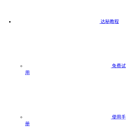
达秘教程
免费试
用
使用手
册