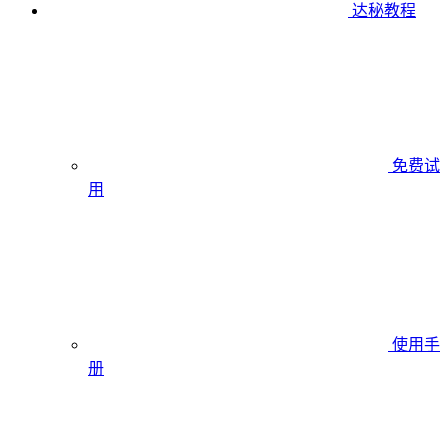
达秘教程
免费试
用
使用手
册