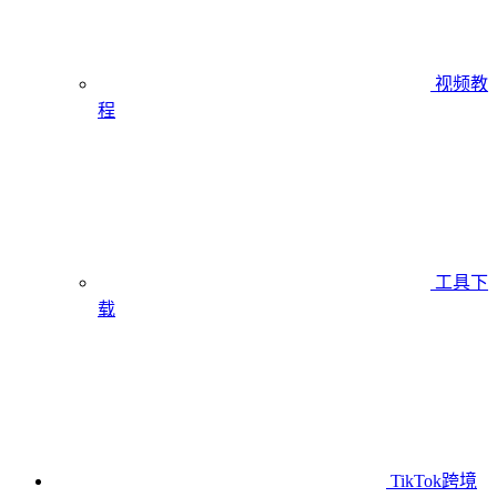
视频教
程
工具下
载
TikTok跨境