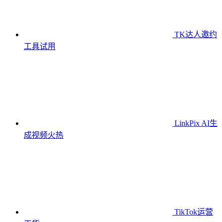
TK达人邀约
工具
试用
LinkPix AI生
成视频
火热
TikTok运营