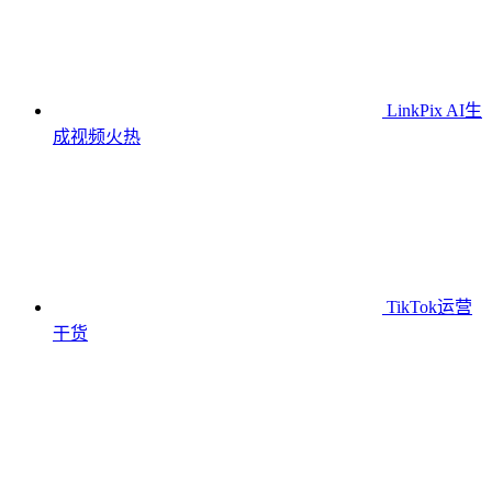
LinkPix AI生
成视频
火热
TikTok运营
干货