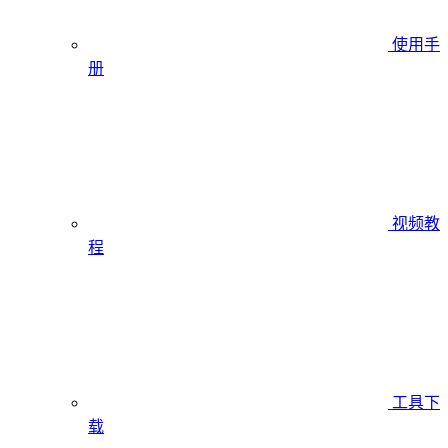
使用手
册
视频教
程
工具下
载