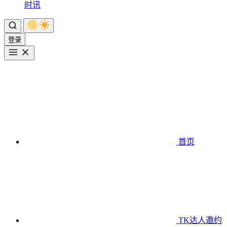
时讯
登录
首页
TK达人邀约