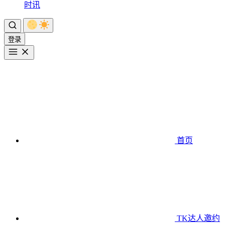
时讯
登录
首页
TK达人邀约