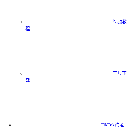
视频教
程
工具下
载
TikTok跨境