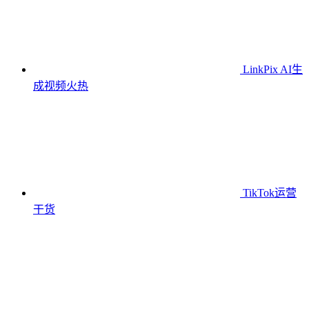
LinkPix AI生
成视频
火热
TikTok运营
干货