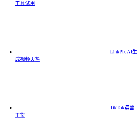
工具
试用
LinkPix AI生
成视频
火热
TikTok运营
干货