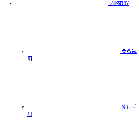
达秘教程
免费试
用
使用手
册