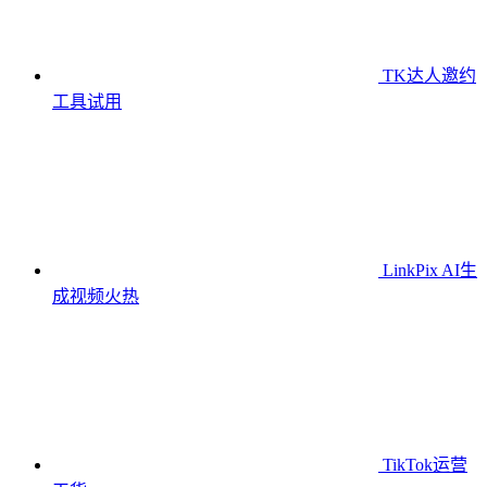
TK达人邀约
工具
试用
LinkPix AI生
成视频
火热
TikTok运营