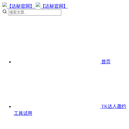
首页
TK达人邀约
工具
试用