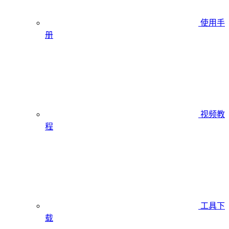
使用手
册
视频教
程
工具下
载