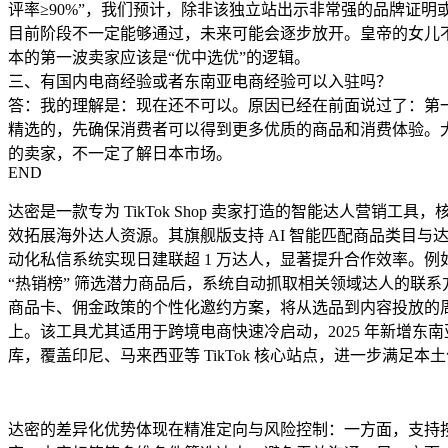
评率≥90%”，我们预计，除非该独立站出示非常强的品牌证明
目前阶段不一定能够通过，未来可能会逐步放开。皇帝的女儿不愁
本的第一波卖家应该是“优中选优”的逻辑。
三、有国内电商经验或者东南亚电商经验可以入驻吗？
答：我的理解是：现在还不可以。原因已经在前面说过了：第
精选的，先确保消费者可以得到更多优质的商品和消费体验。
的卖家，不一定了解日本市场。
END
达密是一款专为 TikTok Shop 卖家打造的智能达人营销工具
效拓展海外达人资源。其旗舰版支持 AI 智能匹配商品类目与
动化私信系统实现日建联超 1 万达人，显著提升合作效率。例
“热销榜” 筛选潜力商品后，系统自动抓取相关领域达人的联
商品卡、佣金政策的个性化邀约方案，将从选品到内容投放的周期
上。该工具尤其适用于跨境电商快速冷启动，2025 年新增东
库，覆盖印尼、马来西亚等 TikTok 核心站点，进一步满足本
达密的差异化优势体现在精准定向与风险控制：一方面，支持