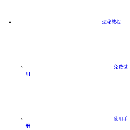
达秘教程
免费试
用
使用手
册