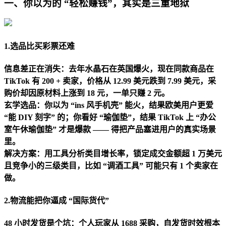
一、你以为的 “轻松赚钱”，其实是三重地狱
1.
选品比买彩票还难
信息差正在消失：去年水晶石在英国爆火，现在同款商品在
TikTok 有 200 + 卖家，价格从 12.99 美元跌到 7.99 美元，采
购价却因原材料上涨到 18 元，一单只赚 2 元。
玄学选品：你以为 “ins 风手机壳” 能火，结果欧美用户更爱
“能 DIY 刻字” 的；你看好 “瑜伽垫”，结果 TikTok 上 “办公
室午休瑜伽垫” 才是爆款 —— 得把产品塞进用户的真实场景
里。
解决方案：用工具分析类目增长率，锁定成交金额超 1 万美元
且竞争小的三级类目，比如 “调酒工具” 可能只有 1 个卖家在
做。
2.
物流能把你逼成 “国际货代”
48 小时发货是个坑：个人玩家从 1688 采购，自发货时效根本