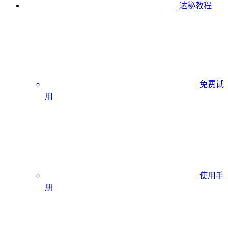
达秘教程
免费试
用
使用手
册