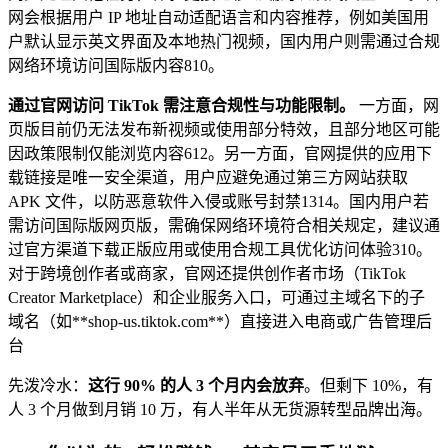
网会根据用户 IP 地址自动适配语言和内容推荐，例如美国用
户默认显示英文界面及本地热门视频，国内用户则需通过合规
网络环境访问国际版内容
8
10
。
通过官网访问 TikTok 需注意合规性与功能限制。
一方面，网
页版目前仍无法发布新视频或使用部分特效，且部分地区可能
因政策限制仅能浏览内容
6
12
。另一方面，官网提供的应用下
载链接是唯一安全渠道，用户应避免通过第三方网站获取
APK 文件，以防恶意软件入侵或账号封禁
13
14
。国内用户若
需访问国际版网页版，需确保网络环境符合相关规定，建议通
过官方渠道下载正版应用或使用合规工具优化访问体验
3
10
。
对于跨境创作者或商家，官网还提供创作者市场（TikTok
Creator Marketplace）和企业服务入口，可通过主域名下的子
域名（如**shop-us.tiktok.com**）直接进入电商或广告管理后
台
先泼冷水：
这行 90% 的人 3 个月内会放弃
。但剩下 10%，有
人 3 个月做到月销 10 万，有人半年从无货源转型品牌出海。