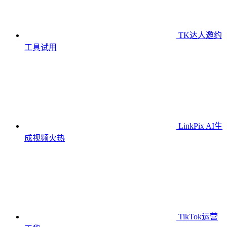
TK达人邀约
工具
试用
LinkPix AI生
成视频
火热
TikTok运营