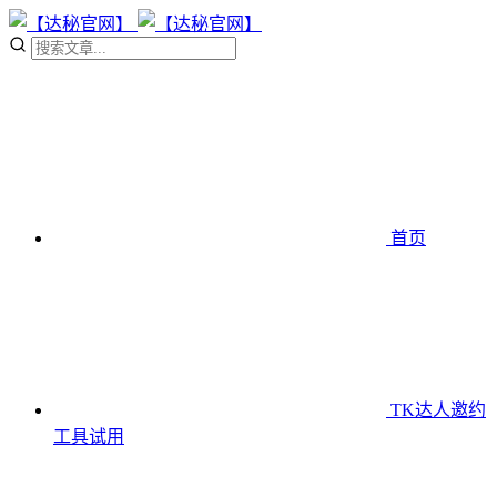
首页
TK达人邀约
工具
试用