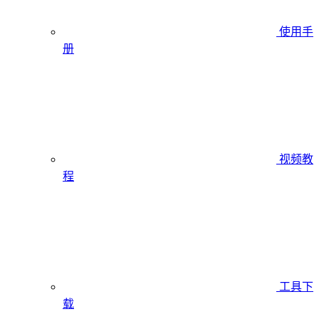
使用手
册
视频教
程
工具下
载