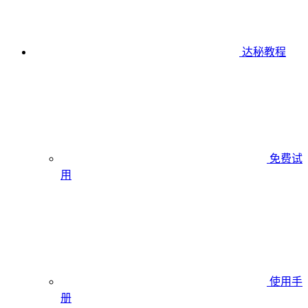
达秘教程
免费试
用
使用手
册