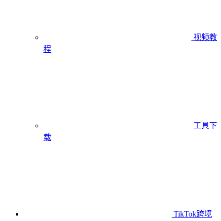
视频教
程
工具下
载
TikTok跨境