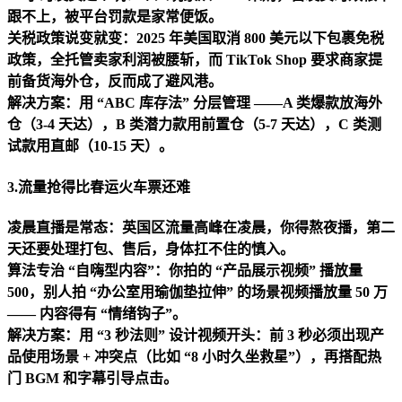
跟不上，被平台罚款是家常便饭。
关税政策说变就变：2025 年美国取消 800 美元以下包裹免税
政策，全托管卖家利润被腰斩，而 TikTok Shop 要求商家提
前备货海外仓，反而成了避风港。
解决方案：用 “ABC 库存法” 分层管理 ——A 类爆款放海外
仓（3-4 天达），B 类潜力款用前置仓（5-7 天达），C 类测
试款用直邮（10-15 天）。
3.
流量抢得比春运火车票还难
凌晨直播是常态：英国区流量高峰在凌晨，你得熬夜播，第二
天还要处理打包、售后，身体扛不住的慎入。
算法专治 “自嗨型内容”：你拍的 “产品展示视频” 播放量
500，别人拍 “办公室用瑜伽垫拉伸” 的场景视频播放量 50 万
—— 内容得有 “情绪钩子”。
解决方案：用 “3 秒法则” 设计视频开头：前 3 秒必须出现产
品使用场景 + 冲突点（比如 “8 小时久坐救星”），再搭配热
门 BGM 和字幕引导点击。