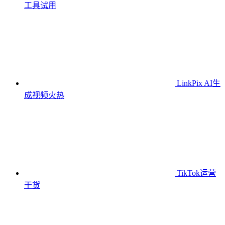
工具
试用
LinkPix AI生
成视频
火热
TikTok运营
干货