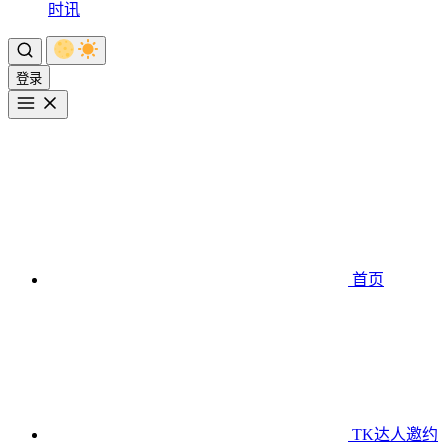
时讯
登录
首页
TK达人邀约