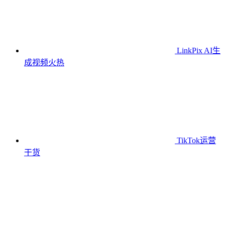
LinkPix AI生
成视频
火热
TikTok运营
干货