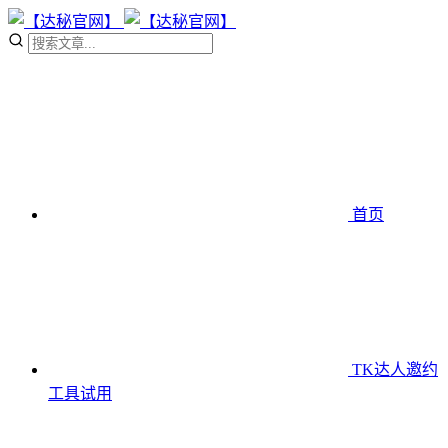
首页
TK达人邀约
工具
试用