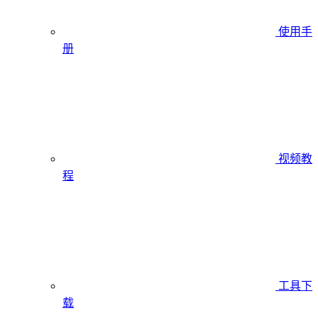
使用手
册
视频教
程
工具下
载