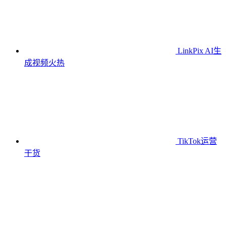
LinkPix AI生
成视频
火热
TikTok运营
干货