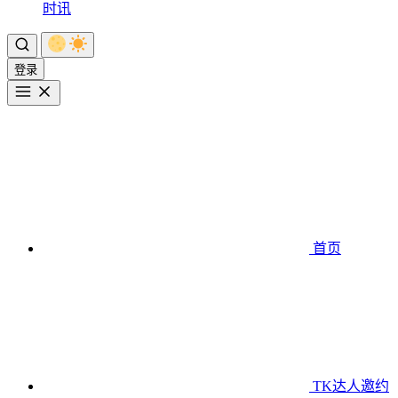
时讯
登录
首页
TK达人邀约