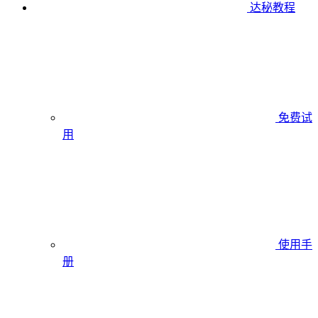
达秘教程
免费试
用
使用手
册