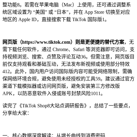
整功能
8
。若需在苹果电脑（Mac）上使用，还可通过调整系
统区域设置为 “美国” 或 “日本”，并在 App Store 切换至对应
地区的 Apple ID，直接搜索下载 TikTok 国际版
1
。
网页版（https://www.tiktok.com）则是更便捷的替代方案
，无
需下载任何软件，通过 Chrome、Safari 等浏览器即可访问，支
持视频浏览、搜索、点赞及评论互动
3
6
。但需注意，网页版目
前仅支持观看和基础互动，无法发布新视频或使用部分特效
4
12
。此外，国内用户访问国际版内容可能受网络限制，需确
保网络环境合规，避免使用未经授权的工具
5
9
。建议通过官方
渠道下载模拟器或访问网页版，避免安装第三方修改版
APK，以防恶意软件入侵或账号封禁风险
10
11
。
读完了《TikTok Shop8大站点调研报告》，总结了一些要点，
分享给大家：
一、核心数据深度解读：从增长曲线到消费密码