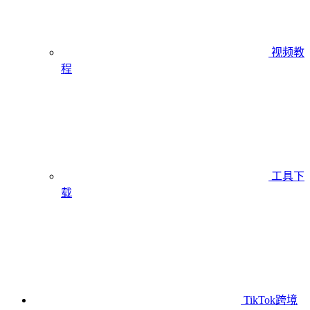
视频教
程
工具下
载
TikTok跨境