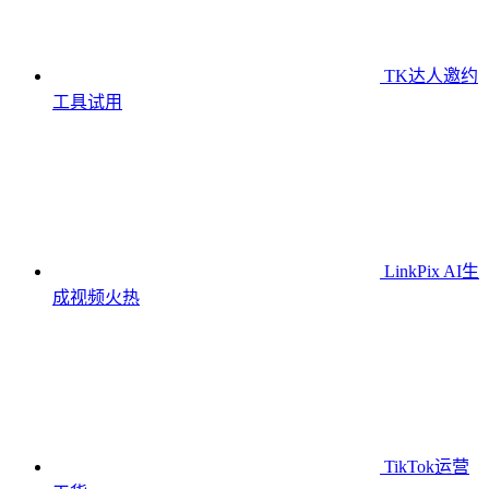
TK达人邀约
工具
试用
LinkPix AI生
成视频
火热
TikTok运营