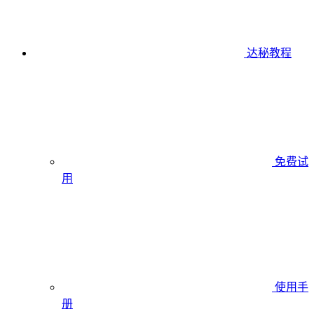
达秘教程
免费试
用
使用手
册