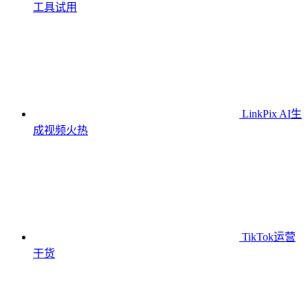
工具
试用
LinkPix AI生
成视频
火热
TikTok运营
干货