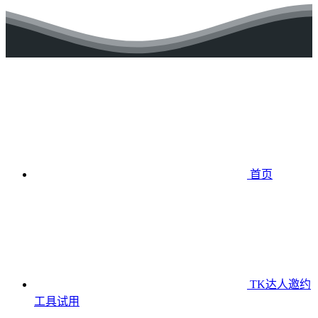
首页
TK达人邀约
工具
试用