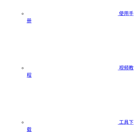
使用手
册
视频教
程
工具下
载