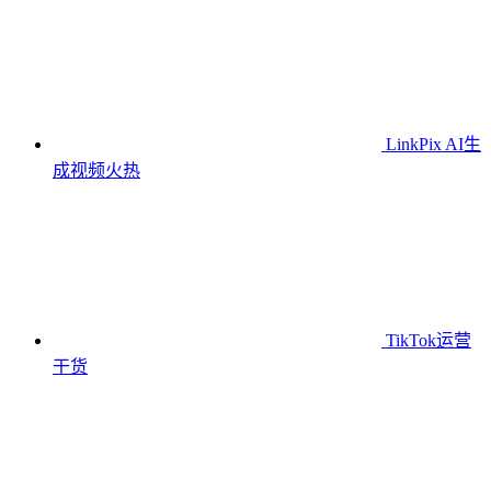
LinkPix AI生
成视频
火热
TikTok运营
干货