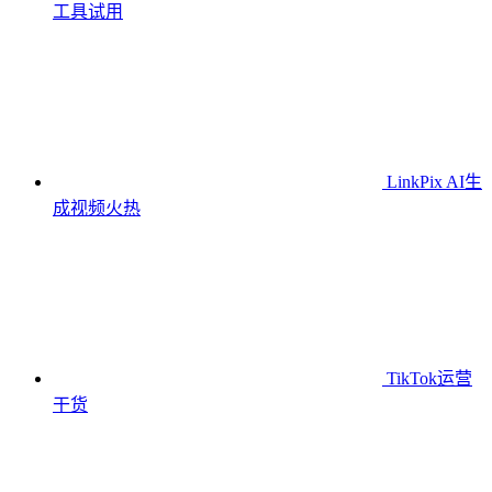
工具
试用
LinkPix AI生
成视频
火热
TikTok运营
干货