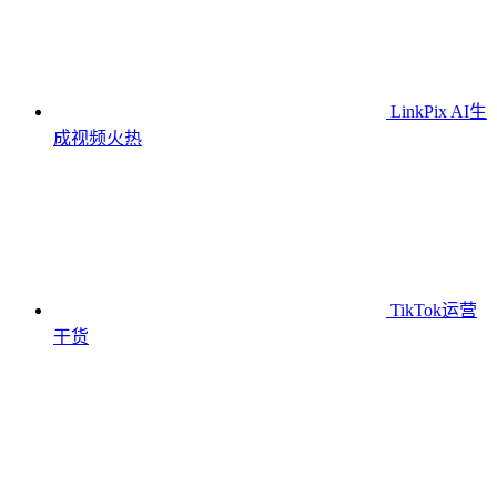
LinkPix AI生
成视频
火热
TikTok运营
干货