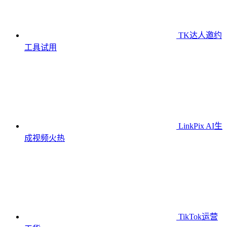
TK达人邀约
工具
试用
LinkPix AI生
成视频
火热
TikTok运营