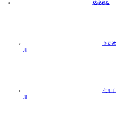
达秘教程
免费试
用
使用手
册