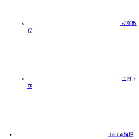
视频教
程
工具下
载
TikTok跨境