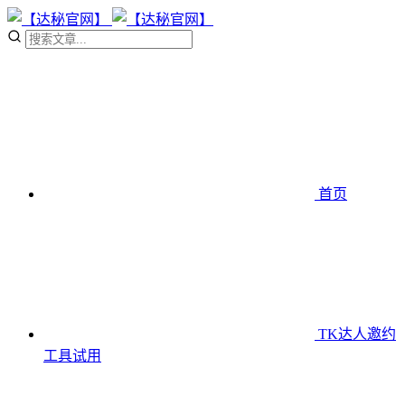
首页
TK达人邀约
工具
试用