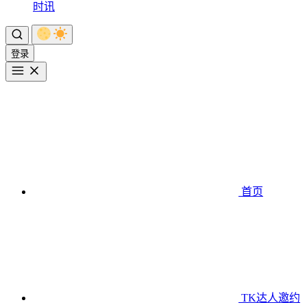
时讯
登录
首页
TK达人邀约