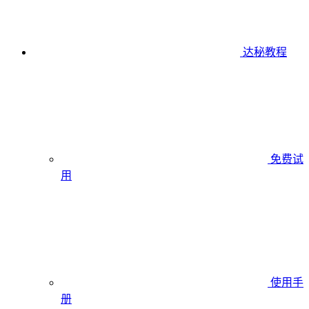
达秘教程
免费试
用
使用手
册