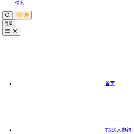
时讯
登录
首页
TK达人邀约