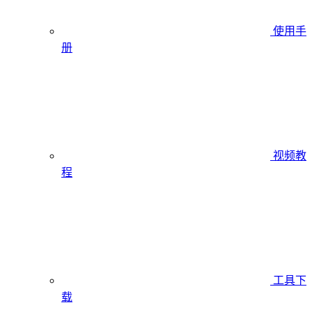
使用手
册
视频教
程
工具下
载