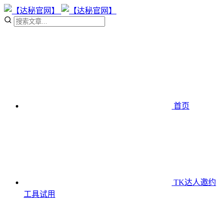
首页
TK达人邀约
工具
试用