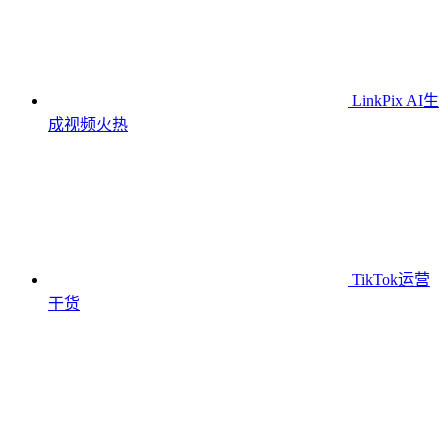
LinkPix AI生
成视频
火热
TikTok运营
干货