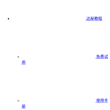
达秘教程
免费试
用
使用手
册