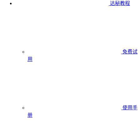
达秘教程
免费试
用
使用手
册