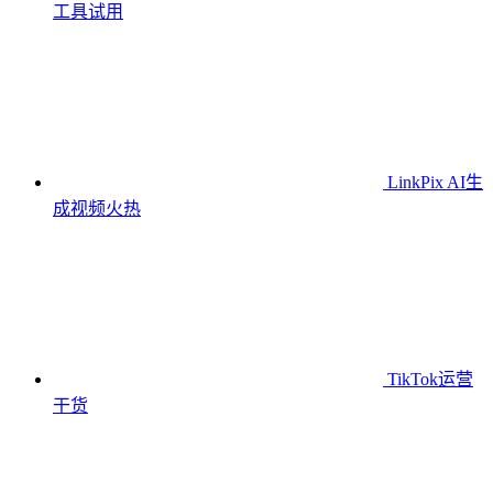
工具
试用
LinkPix AI生
成视频
火热
TikTok运营
干货