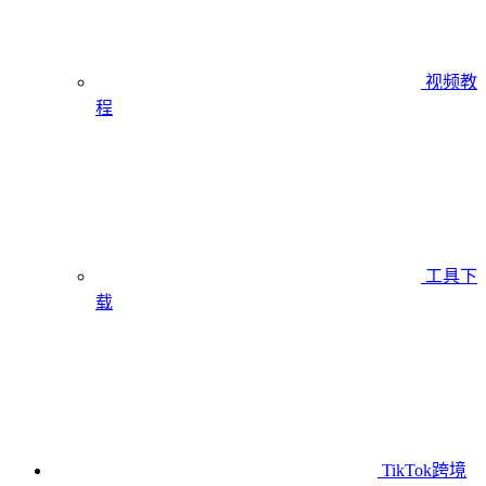
视频教
程
工具下
载
TikTok跨境