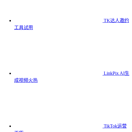
TK达人邀约
工具
试用
LinkPix AI生
成视频
火热
TikTok运营