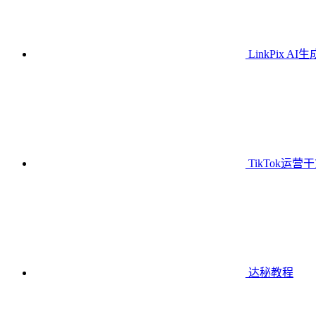
LinkPix AI
TikTok运营
达秘教程