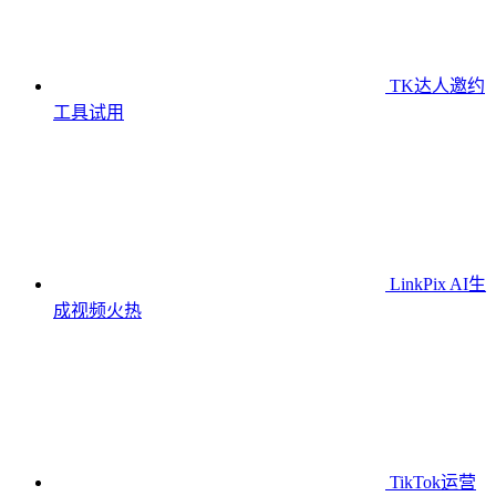
TK达人邀约
工具
试用
LinkPix AI生
成视频
火热
TikTok运营