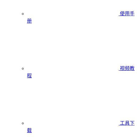
使用手
册
视频教
程
工具下
载