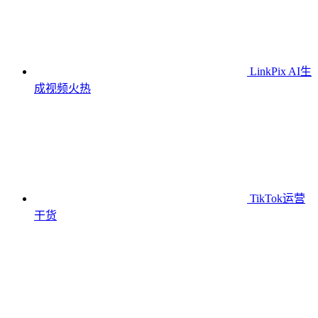
LinkPix AI生
成视频
火热
TikTok运营
干货