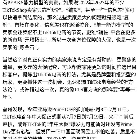
有PEAKS能力模型的卖家，如果说2022年-2023年的不少
TikTokShop卖家只靠“低价”、“铺货”，甚至一些“信息差”就可
以快速拿到结果的，那么这些卖家最大的问题就是很难“复
制”，市场在变化，信息差也在逐渐拉齐，“单一能力模型”的
卖家会逐步跟不上TikTok电商的节奏，更难“辅佐”平台在更多
的新市场“开疆拓土”，所以一次全方位保障的大促，也是一次
卖家的“炼金石”。
当然这个对真正有实力的卖家来说肯定是有帮助的，更聚焦的
流量，更多元的大促配套，可以帮商家用更短的时间筛选出目
标客户，提炼出TikTok电商的打法，尤其是品牌型和投流型的
玩家，更要抓住这一波机会，迅速积累TikTok电商经营的“方
法论”，或许错过这一次，真的像TTS官方说的那样要“再等一
年”。
磊哥发现，今年亚马逊Prime Day的时间是7月8日-7月11日，
TikTok电商年中大促正式期从7月7日到7月19日，来了个前后
包抄，或许TikTok的“年中大促”爆发力可能暂时还没有Prime
Day更有心智，但发挥一下中国互联网民工不怕吃苦，质量不