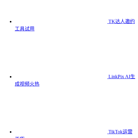
TK达人邀约
工具
试用
LinkPix AI生
成视频
火热
TikTok运营