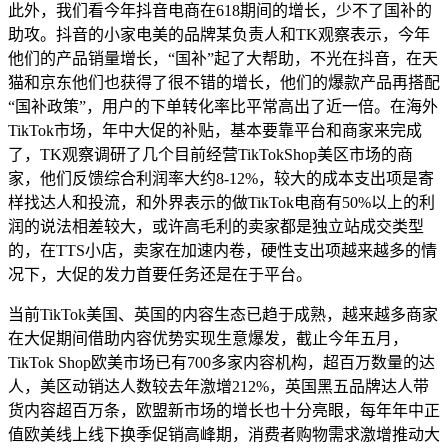
此外，我们看今年抖音电商在618期间的增长，少不了国补的
助攻。抖音的小家电美的品牌某负责人和TK观察表示，今年
他们的产品销量增长，“国补”起了大帮助，不光在抖音，在天
猫和京东他们也获得了很不错的增长，他们的爆款产品再搭配
“国补政策”，用户的下单转化率比平常高出了近一倍。在海外
TikTok市场，年中大促的补贴，基本要靠平台和商家来完成
了，TK观察调研了几个目前经营TikTokShop美区市场的商
家，他们反馈综合利润率大约8-12%，较大的成本支出项是寄
样找达人和投流，和外界表示的做TikTok电商有50%以上的利
润的说法相差较大，或许高毛利的卖家都是独立站成交类型
的，在TTS小店，卖家在加速内卷，硬性支出项越来越多的情
况下，大促的发力首要任务还是在于平台。
当前TikTok美国、英国的内容生态已趋于成熟，越来越多商家
在大促期间借助内容优势实现生意爆发，截止今年五月，
TikTok Shop欧美市场已有700多家内容机构，超百万数量的达
人，美区动销达人数较去年激增212%，英国黑五品牌达人带
货内容超百万条，欧盟新市场的增长也十分亮眼，每年年中正
值欧美线上线下换季促销高峰期，消费者购物需求激增推动大