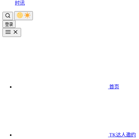
时讯
登录
首页
TK达人邀约