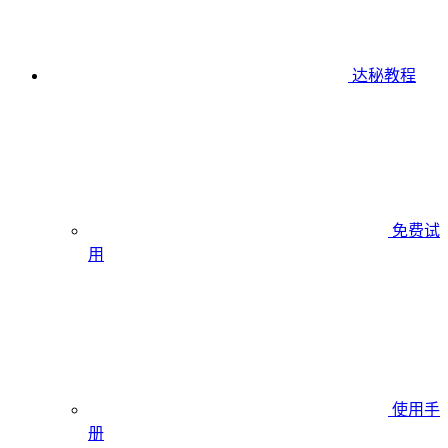
达秘教程
免费试
用
使用手
册