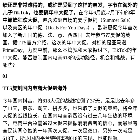
绩还是非常难得的，或许是受到了这样的启发，字节在海外的
儿子TikTok，也要搞年中大促了，
在今年6月底-7月下旬的
年
中巅峰狂欢大促
，包含欧洲市场的夏季促销（Summer Sale）
以及美区的年中促（Deals For You Days），欧洲夏促今年首次
加入了新开国的德、法、意、西四国+去年参与过夏促的英
国，据TTS官方介绍，这次的年中大促，对标的是亚马逊
PrimeDay，力度空前，那么本篇就和大家探讨下，TikTok的年
中大促，能否复制国内电商618的成功路径，机会和挑战，有
哪些?
01
TTS复刻国内电商大促到海外
今年国内抖音，将618大促的战线拉倒了37天，足足比去年多
了11天，京东、淘天、拼多多，也采取了类似的策略，将今年
大促的战线拉长，在国内电商消费没有过去几年狂热的环境
下，电商平台急需通过大促来提振消消费者的信心，而最具有
全民认同心智的一年两次大促，一次是双11，另外一次就是
618了，所以国内平台特别重视618的表现，也能理解。