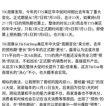
TK观察发现，今年的TTS美区年中促时间相比去年有了重大
变化。正式期是从7月7日到7月19日，总计13天，如果将6月
27-7月7日的预热期也算上，整体的时长23天!而去年TTS美区
的年中大促，只有3天!(正式期时间是7月9日到7月11日)，即使
算上预热期(7月1日到7月8日)，也只有11天。
TK观察从TikTokShop美区年中大促“周期变化”来分析，去年
的预热期“更长”到今年的正式期“更长”，磊哥认为这或许是
TTS平台的一次AB测试，TTS的用户可能还没有完全习惯“预
热”的玩法，不如加长“正式期”的销售时长，直接提升产出，
从这次TK美区整体大促时长提升了超1倍来看，这次TikTok电
商增长的“决心”不小，也大概率会实现。
相似的做法，让我想到了曾经的国内双11，曾经最“纯正”的双
11大促，就是每年的11月11日当天，后来因为仅仅1天的时
间，网站流量和平台的能力承载不住，商家准备也不够充分，
消费者有时候也会忘记在当天消费等等原因，出现了“预热”的
玩法，在“预热期间”，商家可以提前拿出一部分爆款“预售”，