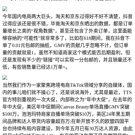
今年国内电商两大巨头，淘天和京东过得好不好不清楚，抖音
过得应该还是很不错，毕竟淘天和京东晒出的数据，都是订单
量增长之类的“视角数据”，甚至还包含了外卖订单，这里面能
够容纳的“可能性”就非常多了，比如在618期间，我在抖音下
单了0.01元包邮的抽纸，GMV的贡献几乎忽略不计，但订单
量的贡献就是1，虽然不知道商家这个模式能否后期盈利，但
还是发现有不少的“链接”可以实现一分包邮的，并且销量还不
低，有些销售量已经达1万单+。
当然我们作为一家聚焦跨境电商TikTok领域分享的自媒体，国
内的事儿咱们就不操心了，还是说说海外，尤其是最近，TTS
官方特别重视的一次大促，内部称之为“年中大促”，在去年的
年中大促，美区年中促期间Canvas Beauty单场直播GMV突破
$100万，泡泡玛特商家自播单场突破$10万，英区24年黑五期
间品牌和达人带货内容量超百万;在新开放不久的欧盟四国平
台也持续布局内容建设，到今年五月已有30万达人资源，由此