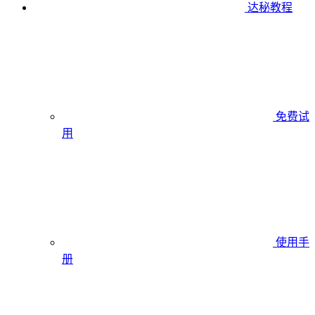
达秘教程
免费试
用
使用手
册