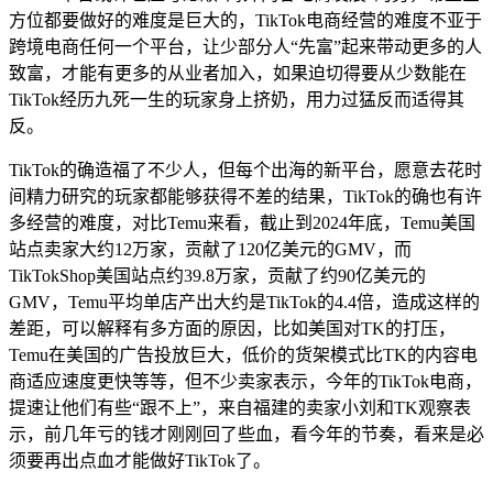
方位都要做好的难度是巨大的，TikTok电商经营的难度不亚于
跨境电商任何一个平台，让少部分人“先富”起来带动更多的人
致富，才能有更多的从业者加入，如果迫切得要从少数能在
TikTok经历九死一生的玩家身上挤奶，用力过猛反而适得其
反。
TikTok的确造福了不少人，但每个出海的新平台，愿意去花时
间精力研究的玩家都能够获得不差的结果，TikTok的确也有许
多经营的难度，对比Temu来看，截止到2024年底，Temu美国
站点卖家大约12万家，贡献了120亿美元的GMV，而
TikTokShop美国站点约39.8万家，贡献了约90亿美元的
GMV，Temu平均单店产出大约是TikTok的4.4倍，造成这样的
差距，可以解释有多方面的原因，比如美国对TK的打压，
Temu在美国的广告投放巨大，低价的货架模式比TK的内容电
商适应速度更快等等，但不少卖家表示，今年的TikTok电商，
提速让他们有些“跟不上”，来自福建的卖家小刘和TK观察表
示，前几年亏的钱才刚刚回了些血，看今年的节奏，看来是必
须要再出点血才能做好TikTok了。