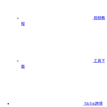
视频教
程
工具下
载
TikTok跨境