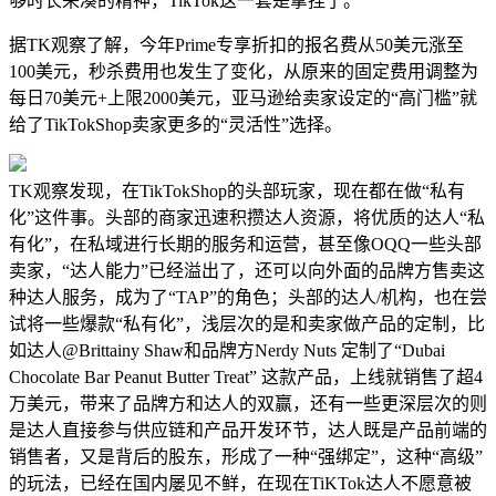
够时长来凑的精神，TikTok这一套是拿捏了。
据TK观察了解，今年Prime专享折扣的报名费从50美元涨至
100美元，秒杀费用也发生了变化，从原来的固定费用调整为
每日70美元+上限2000美元，亚马逊给卖家设定的“高门槛”就
给了TikTokShop卖家更多的“灵活性”选择。
TK观察发现，在TikTokShop的头部玩家，现在都在做“私有
化”这件事。头部的商家迅速积攒达人资源，将优质的达人“私
有化”，在私域进行长期的服务和运营，甚至像OQQ一些头部
卖家，“达人能力”已经溢出了，还可以向外面的品牌方售卖这
种达人服务，成为了“TAP”的角色；头部的达人/机构，也在尝
试将一些爆款“私有化”，浅层次的是和卖家做产品的定制，比
如达人@Brittainy Shaw和品牌方Nerdy Nuts 定制了“Dubai
Chocolate Bar Peanut Butter Treat” 这款产品，上线就销售了超4
万美元，带来了品牌方和达人的双赢，还有一些更深层次的则
是达人直接参与供应链和产品开发环节，达人既是产品前端的
销售者，又是背后的股东，形成了一种“强绑定”，这种“高级”
的玩法，已经在国内屡见不鲜，在现在TiKTok达人不愿意被