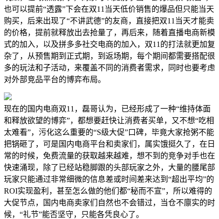
也可以提前“透露”下会在双11当天低价销售的爆品但只能当天
购买，后来出现了“不讲武德”的友商，直接把双11当天才能卖
的价格，提前就释放出去抢量了，再后来，随着直播电商新模
式的加入，以及拼多多社交电商的加入，双11的打法就更加复
杂了，从预售期到正式期，到返场期，每个期间都需要搭配很
多的玩法和子活动，来覆盖不同的消费者需求，同时也要考虑
对外部竞品平台的博弈布局。
现在的国内电商双11，磊哥认为，已经形成了一种“维持体面
和释放欲望的博弈”，都想要赶快让消费者买单，又不想“吃相
太难看”，污化这么重要的“S级大促”口碑，毕竟大家抢粥不能
把锅砸了，可是国内电商平台和卖家们，属实饿挺久了，在日
常的时候，免费流量的获取越来越难，想不到的竞争对手也在
快速涌现，除了已经站稳脚跟的头部玩家之外，大量的腰尾部
玩家只能通过非常细微的信息差或时间差来达到“超出平均”的
ROI实现盈利，甚至怎么做的他们都“秘而不宣”，所以难得的
大促节点，国内电商卖家们自然也不会错过，当仓不廪实的时
候，“礼节”能否坚守，只能各凭良心了。