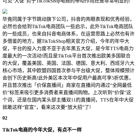
可见“大促”对于TikTokShop电商的带动作用还是非常明显的!
毕竟同属于字节跳动旗下公司，抖音的亮眼表现和优秀经验，
必然也会给到TikTok电商团队一些启示，此外TikTok电商团队
的一些成员，也来自抖音电商体系，在运营思路上必然也有许
多借鉴的地方，据TikTokShop相关官方介绍，今年的年中大
促，平台的投入力度不亚于去年黑五大促，是今年TTS电商力
度最大的一次活动!而且是TikTok平台首次推出欧美多国联合
的大促，覆盖美国、英国、法国、德国、意大利、西班牙六大
核心市场，其中欧盟四国首次参与平台级大促，整体规模预计
会创下历史新高!此外美区本次年中促用户最高可享5折优惠，
并且首次推出「价保直播间」商家在直播间内通过“全网最低
价”标签来吸引更多消费者来直播间购物。上次听到“价保”这
个词，还是在国内某头部主播双11的直播间，TTS在年中大促
就敢这样“官宣”，看来这次要“放大招”了!
02
TikTok电商的今年大促，有点不一样