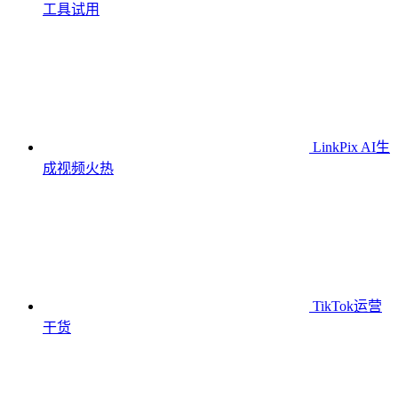
工具
试用
LinkPix AI生
成视频
火热
TikTok运营
干货