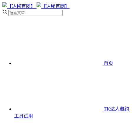
首页
TK达人邀约
工具
试用