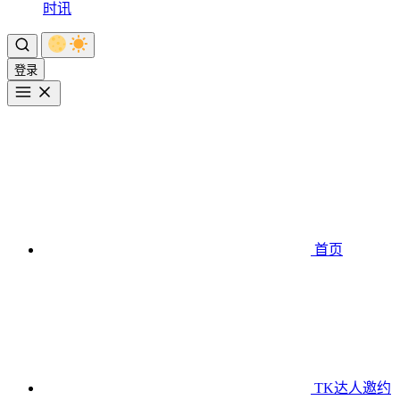
时讯
登录
首页
TK达人邀约