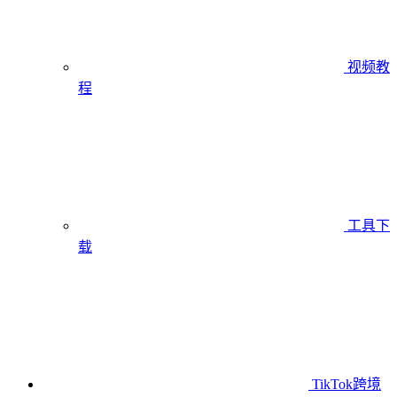
视频教
程
工具下
载
TikTok跨境