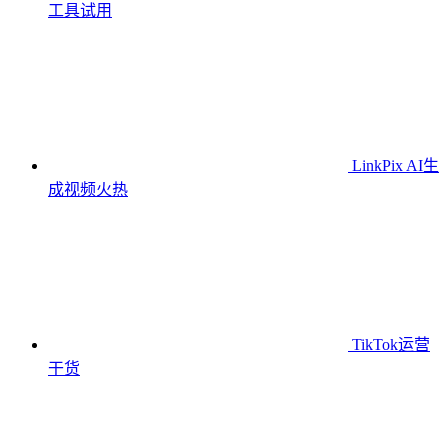
工具
试用
LinkPix AI生
成视频
火热
TikTok运营
干货