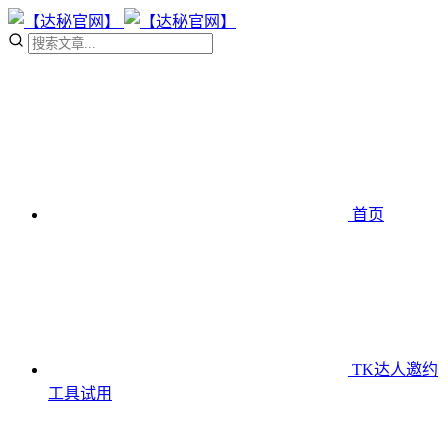
首页
TK达人邀约
工具
试用