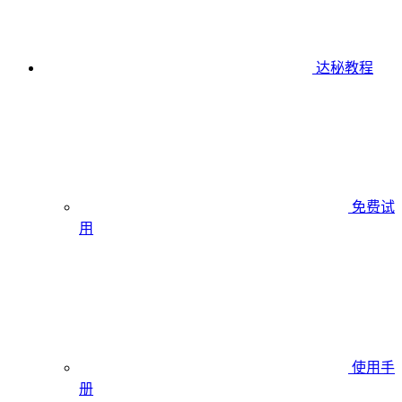
达秘教程
免费试
用
使用手
册