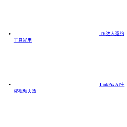
TK达人邀约
工具
试用
LinkPix AI生
成视频
火热