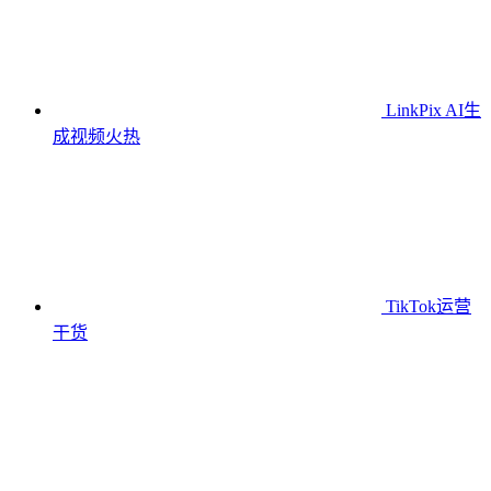
LinkPix AI生
成视频
火热
TikTok运营
干货