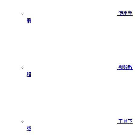
使用手
册
视频教
程
工具下
载