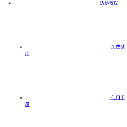
达秘教程
免费试
用
使用手
册