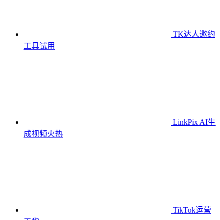
TK达人邀约
工具
试用
LinkPix AI生
成视频
火热
TikTok运营