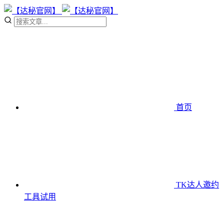
首页
TK达人邀约
工具
试用