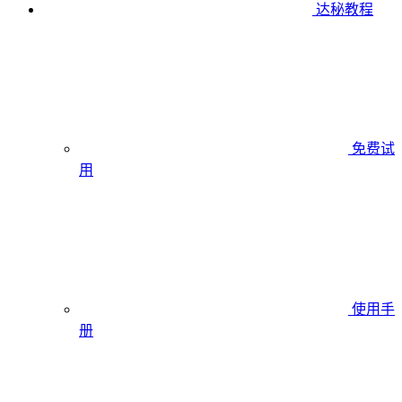
达秘教程
免费试
用
使用手
册