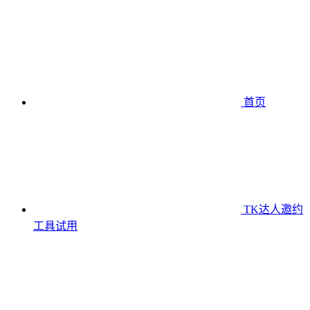
首页
TK达人邀约
工具
试用