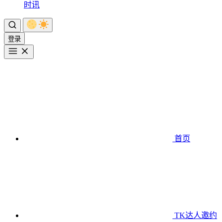
时讯
登录
首页
TK达人邀约