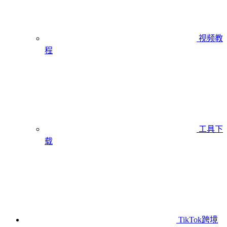
视频教
程
工具下
载
TikTok跨境