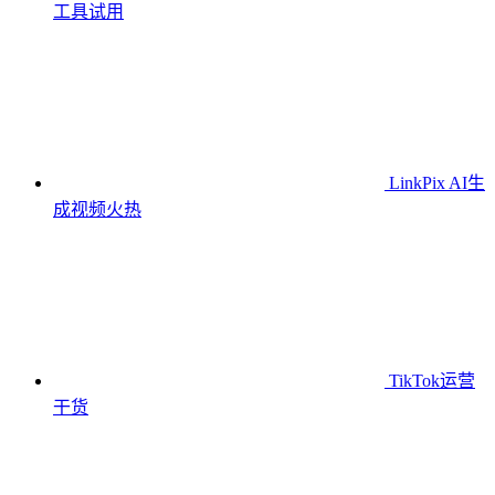
工具
试用
LinkPix AI生
成视频
火热
TikTok运营
干货