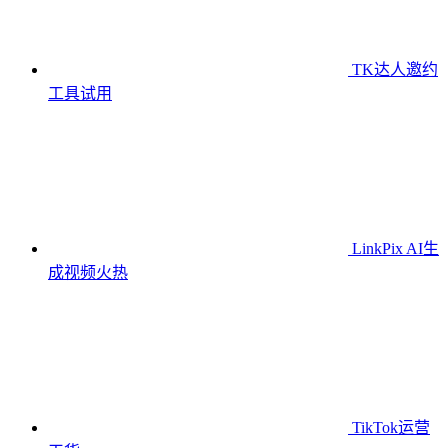
TK达人邀约
工具
试用
LinkPix AI生
成视频
火热
TikTok运营