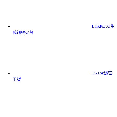
LinkPix AI生
成视频
火热
TikTok运营
干货