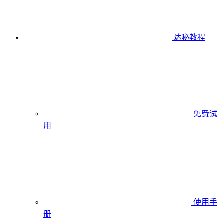
达秘教程
免费试
用
使用手
册