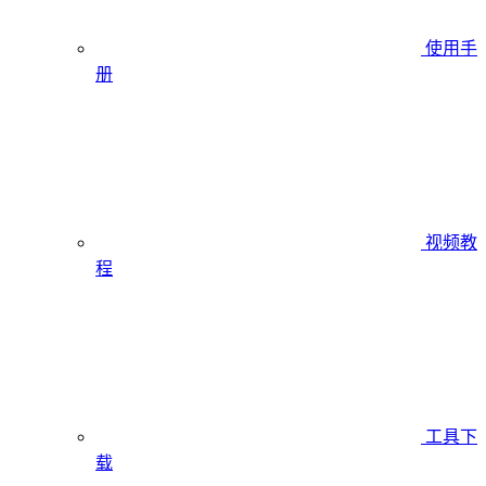
使用手
册
视频教
程
工具下
载