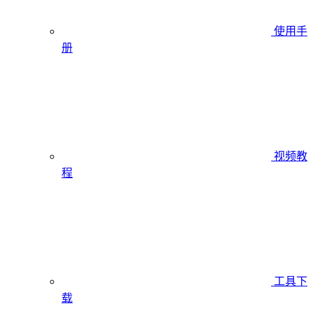
使用手
册
视频教
程
工具下
载