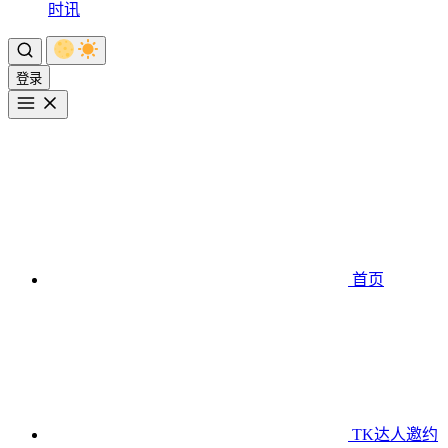
时讯
登录
首页
TK达人邀约