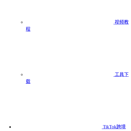
视频教
程
工具下
载
TikTok跨境