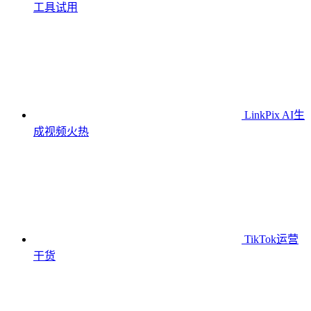
工具
试用
LinkPix AI生
成视频
火热
TikTok运营
干货