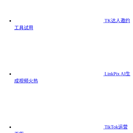
TK达人邀约
工具
试用
LinkPix AI生
成视频
火热
TikTok运营