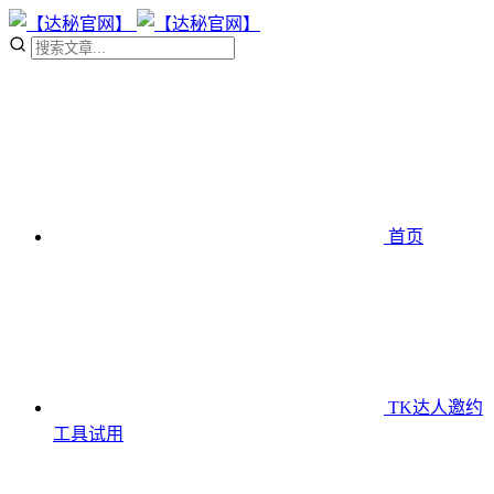
首页
TK达人邀约
工具
试用