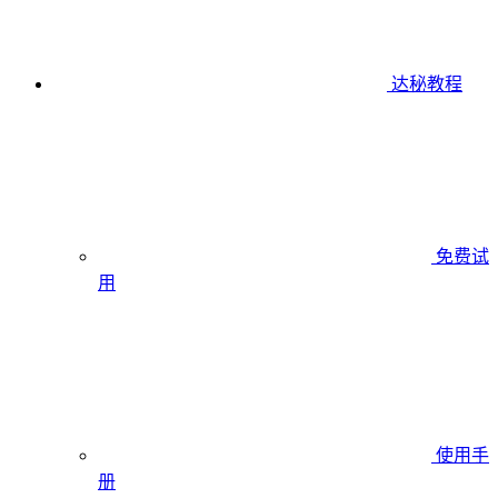
达秘教程
免费试
用
使用手
册