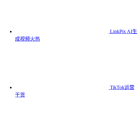
LinkPix AI生
成视频
火热
TikTok运营
干货