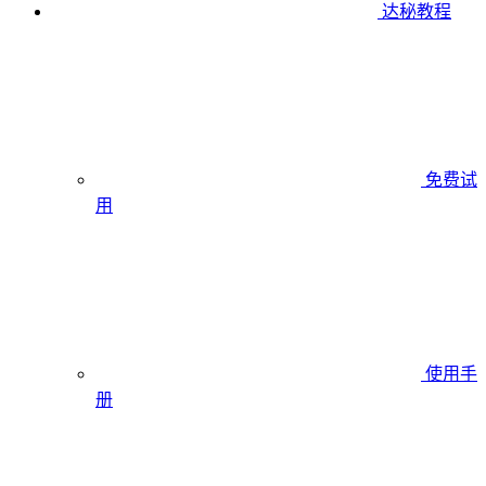
达秘教程
免费试
用
使用手
册