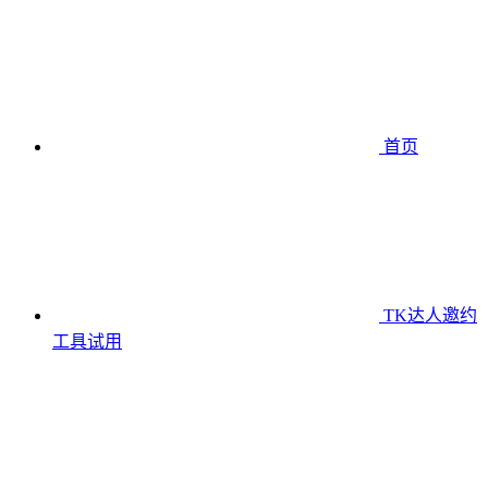
首页
TK达人邀约
工具
试用