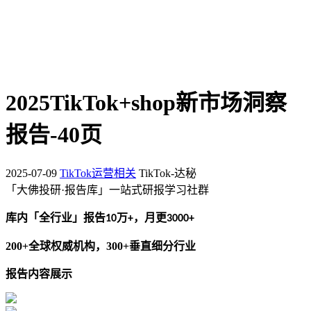
2025TikTok+shop新市场洞察
报告-40页
2025-07-09
TikTok运营相关
TikTok-达秘
「大佛投研
·报
告库
」一站
式研
报
学习
社群
库内「全行业」报告
万
，月更
10
+
3000+
200+
全球权威机构，300+
垂直细分行业
报告内容展示