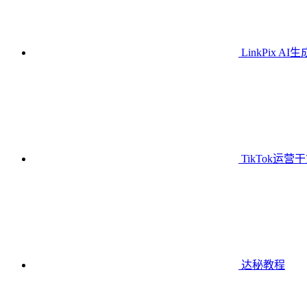
LinkPix AI
TikTok运营
达秘教程