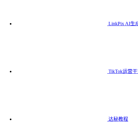
LinkPix AI
TikTok运营
达秘教程