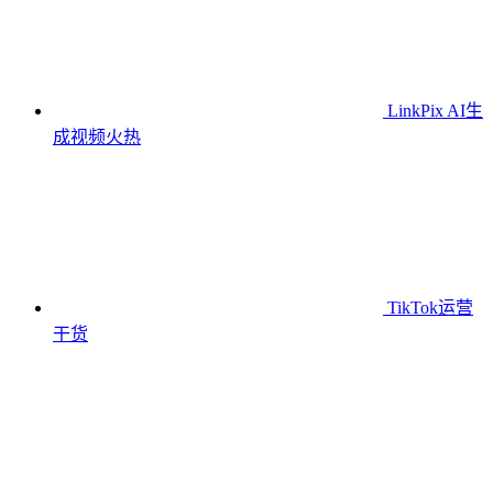
LinkPix AI生
成视频
火热
TikTok运营
干货