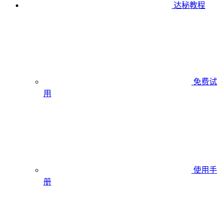
达秘教程
免费试
用
使用手
册