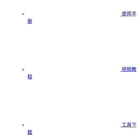
使用手
册
视频教
程
工具下
载