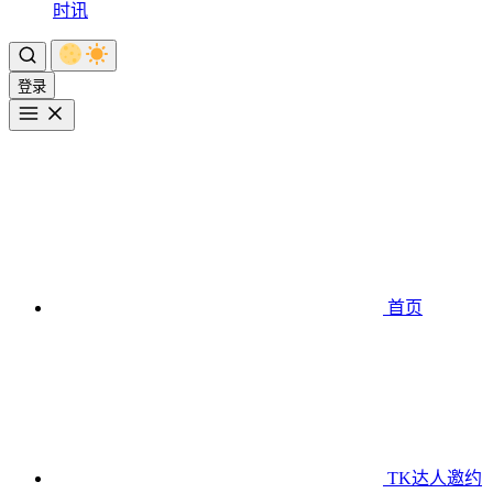
时讯
登录
首页
TK达人邀约