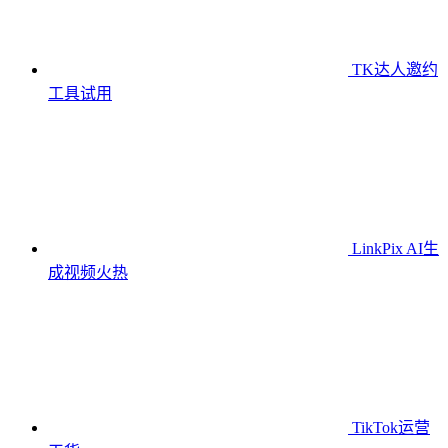
TK达人邀约
工具
试用
LinkPix AI生
成视频
火热
TikTok运营