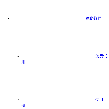
达秘教程
免费试
用
使用手
册