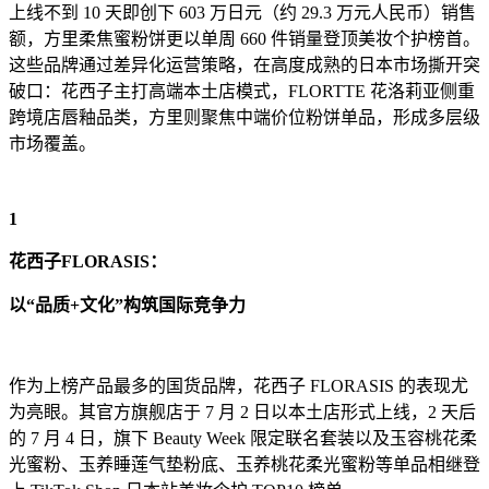
上线不到 10 天即创下 603 万日元（约 29.3 万元人民币）销售
额，方里柔焦蜜粉饼更以单周 660 件销量登顶美妆个护榜首。
这些品牌通过差异化运营策略，在高度成熟的日本市场撕开突
破口：花西子主打高端本土店模式，FLORTTE 花洛莉亚侧重
跨境店唇釉品类，方里则聚焦中端价位粉饼单品，形成多层级
市场覆盖。
1
花西子FLORASIS：
以“品质+文化”构筑国际竞争力
作为上榜产品最多的国货品牌，花西子 FLORASIS 的表现尤
为亮眼。其官方旗舰店于 7 月 2 日以本土店形式上线，2 天后
的 7 月 4 日，旗下 Beauty Week 限定联名套装以及玉容桃花柔
光蜜粉、玉养睡莲气垫粉底、玉养桃花柔光蜜粉等单品相继登