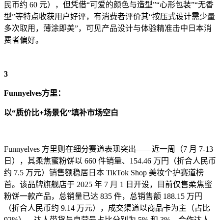
民币约 60 元），但凭借“可爱的颜色与造型”“心形包装”“无香
型”等特点收获用户好评，有消费者评价其“按压式设计需少量
多次取用，薄涂即美”，可见产品设计与体验精准击中日本消
费者偏好。
3
Funnyelves方里：
以“质价比+场景化”填补市场空白
Funnyelves 方里则在细分赛道表现突出——近一周（7 月 7-13
日），其柔焦蜜粉饼以 660 件销量、154.46 万円（折合人民币
约 7.5 万元）销售额稳居日本 TikTok Shop 美妆个护赛道榜
首。该品牌旗舰店于 2025 年 7 月 1 日开设，目前仅售柔焦蜜
粉饼一款产品，总销量已达 835 件，总销售额 188.15 万円
（折合人民币约 9.14 万元），成交渠道以商品卡为主（占比
92%），达人带货与自营号占比分别为 5% 和 3%，合作达人