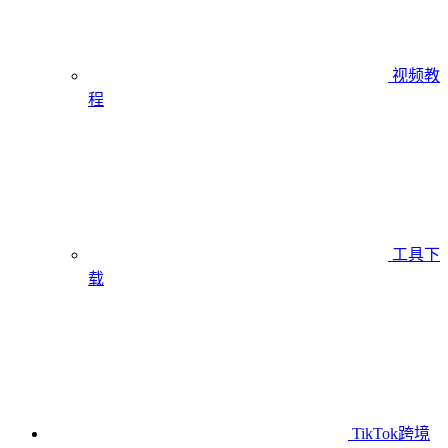
视频教
程
工具下
载
TikTok跨境