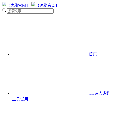
首页
TK达人邀约
工具
试用