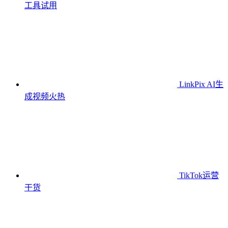
工具
试用
LinkPix AI生
成视频
火热
TikTok运营
干货