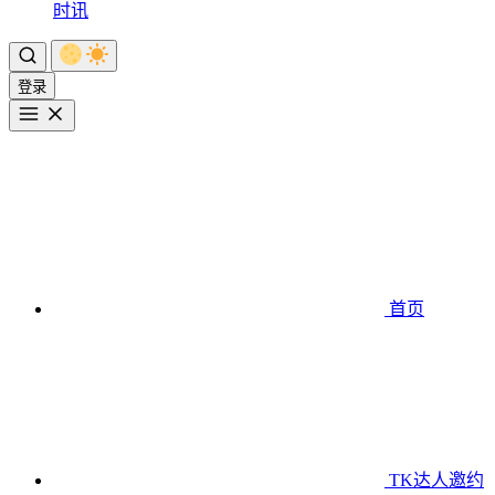
时讯
登录
首页
TK达人邀约