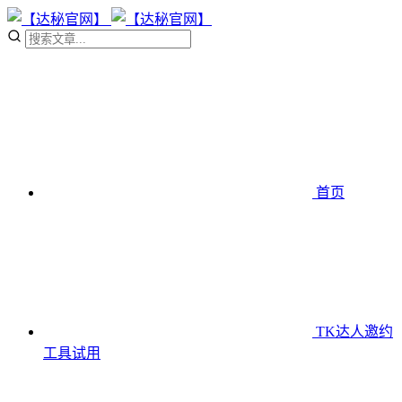
首页
TK达人邀约
工具
试用