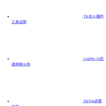
TK达人邀约
工具
试用
LinkPix AI生
成视频
火热
TikTok运营