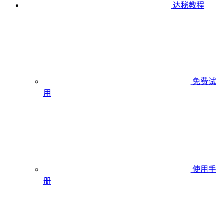
达秘教程
免费试
用
使用手
册