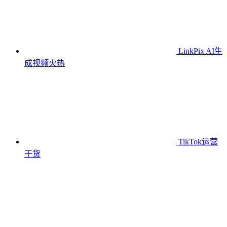
LinkPix AI生
成视频
火热
TikTok运营
干货