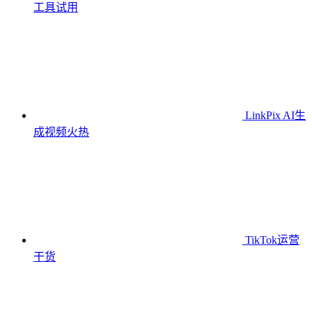
工具
试用
LinkPix AI生
成视频
火热
TikTok运营
干货