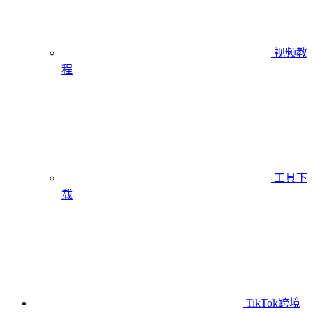
视频教
程
工具下
载
TikTok跨境