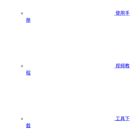
使用手
册
视频教
程
工具下
载