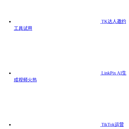
TK达人邀约
工具
试用
LinkPix AI生
成视频
火热
TikTok运营