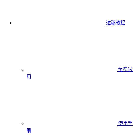
达秘教程
免费试
用
使用手
册