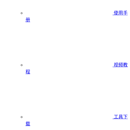
使用手
册
视频教
程
工具下
载