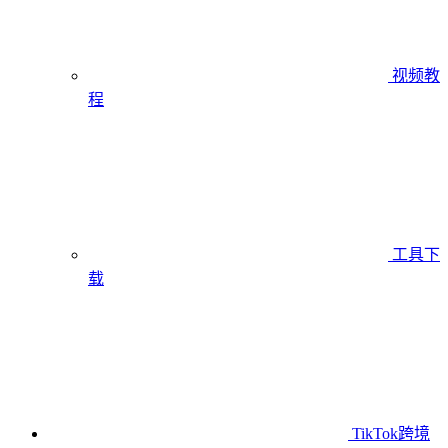
视频教
程
工具下
载
TikTok跨境