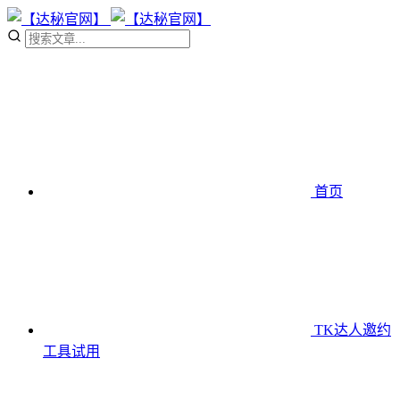
首页
TK达人邀约
工具
试用