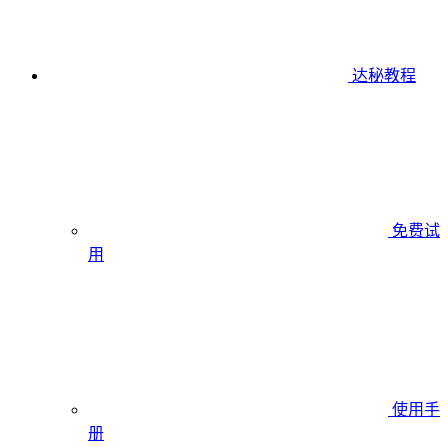
达秘教程
免费试
用
使用手
册