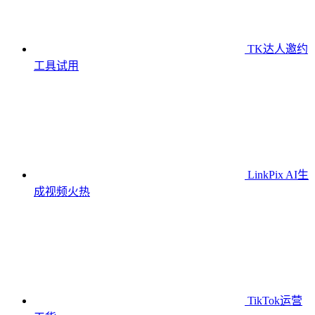
TK达人邀约
工具
试用
LinkPix AI生
成视频
火热
TikTok运营