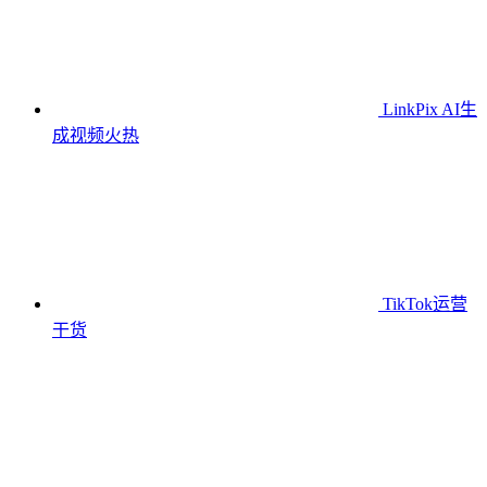
LinkPix AI生
成视频
火热
TikTok运营
干货