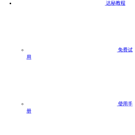
达秘教程
免费试
用
使用手
册