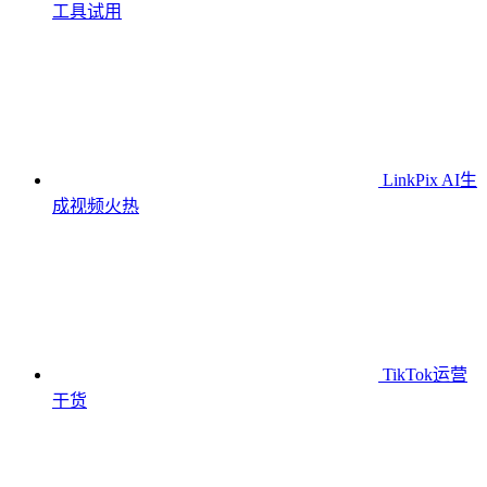
工具
试用
LinkPix AI生
成视频
火热
TikTok运营
干货