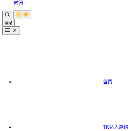
时讯
登录
首页
TK达人邀约