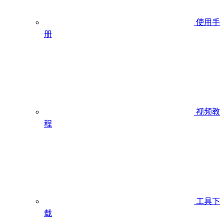
使用手
册
视频教
程
工具下
载