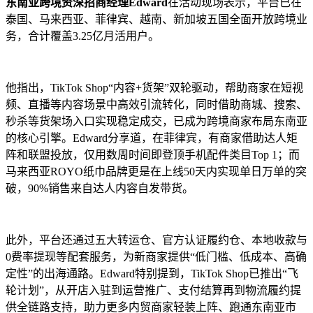
东南亚跨境资深招商经理Edward
在活动现场表示，平台已在
泰国、马来西亚、菲律宾、越南、新加坡五国全面开放跨境业
务，合计覆盖3.25亿月活用户。
他指出，TikTok Shop“内容+货架”双轮驱动，帮助商家在短视
频、直播等内容场景中高效引流转化，同时借助商城、搜索、
秒杀等货架场入口实现稳定成交，已成为跨境商家布局东南亚
的核心引擎。Edward分享道，在菲律宾，有商家借助达人矩
阵和联盟投放，仅用数周时间即登顶手机配件类目Top 1；而
马来西亚ROYO纸巾品牌更是在上线50天内实现单日万单的突
破，90%销售来自达人内容自发带货。
此外，平台还通过五大转运仓、官方认证履约仓、本地收款与
0费率提现等配套服务，为新商家提供“低门槛、低成本、高确
定性”的出海通路。Edward特别提到，TikTok Shop已推出“飞
轮计划”，从开店入驻到运营推广、支付结算再到物流履约提
供全链路支持，助力更多内贸商家轻装上阵、跑通东南亚市