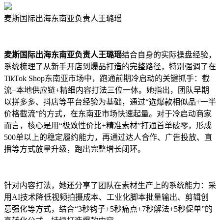
麦斯国际出海东南亚负责人王璐瑶
麦斯国际出海东南亚负责人王璐瑶
结合自身的实际操盘经验，
系统梳理了从新手开店到爆品打造的完整路径，特别强调了在
TikTok Shop东南亚市场中，跑通前期冷启动的关键抓手：截
流+本地供应链+精细内容打法三位一体。她指出，团队早期
以拼多多、抖店等平台经验为基础，通过“选爆款相似品+一半
价格截流”的方式，在东南亚市场快速起量。对于冷启动商家
而言，核心是用“极致性价比+精准素材”打通首单破零，形成
500单以上的稳定履约能力，再通过达人合作、广告投放、直
播等方式放量升级，跑出完整增长闭环。
针对内容打法，她还分享了团队在素材生产上的系统能力：采
用AI技术降低视频拍摄成本、工业化脚本批量输出、剪辑创
意强化等方式，结合“3秒钩子+5秒痛点+7秒解法+5秒促单”的