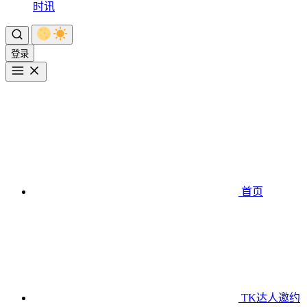
时讯
登录
首页
TK达人邀约