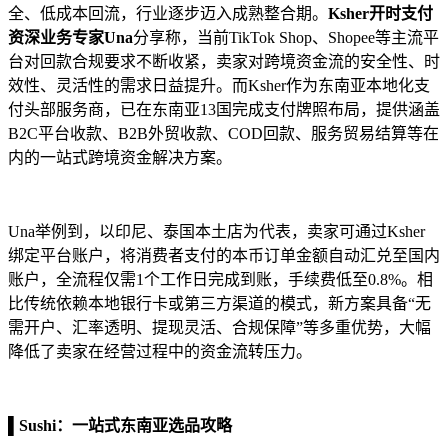
全、低成本回流，行业逐步迈入成熟整合期。
Ksher开时支付
资深业务专家Una
分享称，当前TikTok Shop、Shopee等主流平
台对回款合规要求不断收紧，卖家对跨境资金流的安全性、时
效性、灵活性的需求日益提升。而Ksher作为东南亚本地化支
付头部服务商，已在东南亚13国完成支付牌照布局，提供涵盖
B2C平台收款、B2B外贸收款、COD回款、服务贸易结算等在
内的一站式跨境资金解决方案。
Una举例到，以印尼、泰国本土店为代表，卖家可通过Ksher
绑定平台账户，将消费者支付的本币订单金额自动汇兑至国内
账户，全流程仅需1个工作日完成到账，手续费低至0.8%。相
比传统依赖本地银行卡或第三方渠道的模式，新方案具备“无
需开户、汇率透明、提现灵活、合规保障”等多重优势，大幅
降低了卖家在经营过程中的资金流转压力。
▌
Sushi：一站式东南亚选品攻略