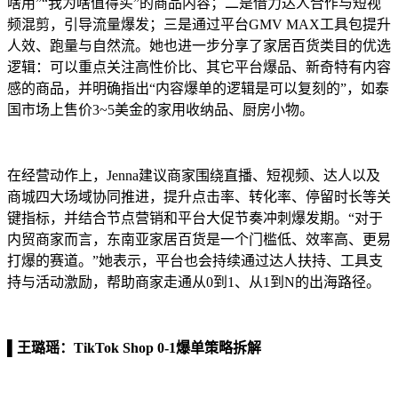
啥用”“我为啥值得买”的商品内容；二是借力达人合作与短视
频混剪，引导流量爆发；三是通过平台GMV MAX工具包提升
人效、跑量与自然流。她也进一步分享了家居百货类目的优选
逻辑：可以重点关注高性价比、其它平台爆品、新奇特有内容
感的商品，并明确指出“内容爆单的逻辑是可以复刻的”，如泰
国市场上售价3~5美金的家用收纳品、厨房小物。
在经营动作上，Jenna建议商家围绕直播、短视频、达人以及
商城四大场域协同推进，提升点击率、转化率、停留时长等关
键指标，并结合节点营销和平台大促节奏冲刺爆发期。“对于
内贸商家而言，东南亚家居百货是一个门槛低、效率高、更易
打爆的赛道。”她表示，平台也会持续通过达人扶持、工具支
持与活动激励，帮助商家走通从0到1、从1到N的出海路径。
▌
王璐瑶：
TikTok Shop 0-1爆单策略拆解