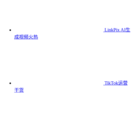
LinkPix AI生
成视频
火热
TikTok运营
干货