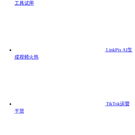
工具
试用
LinkPix AI生
成视频
火热
TikTok运营
干货