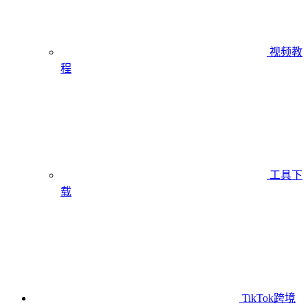
视频教
程
工具下
载
TikTok跨境