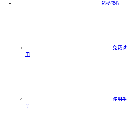
达秘教程
免费试
用
使用手
册