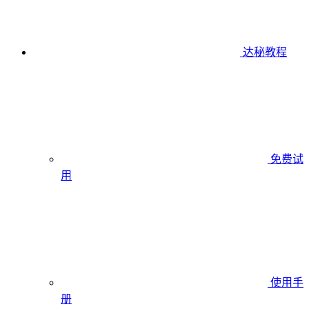
达秘教程
免费试
用
使用手
册