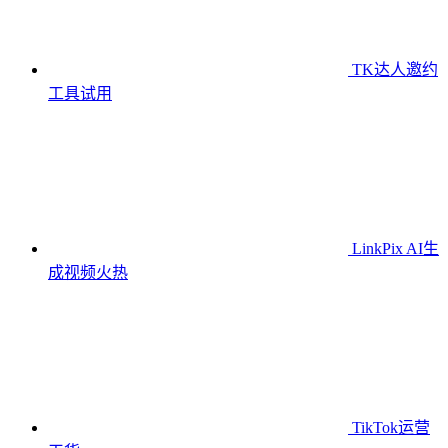
TK达人邀约
工具
试用
LinkPix AI生
成视频
火热
TikTok运营