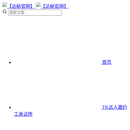
首页
TK达人邀约
工具
试用