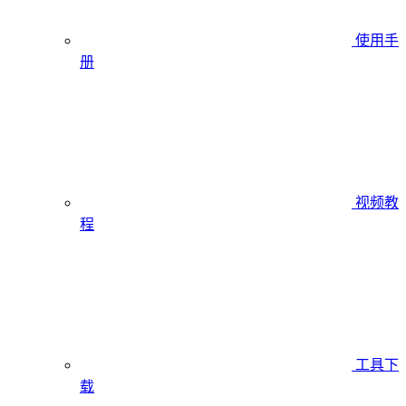
使用手
册
视频教
程
工具下
载