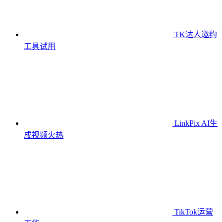
TK达人邀约
工具
试用
LinkPix AI生
成视频
火热
TikTok运营