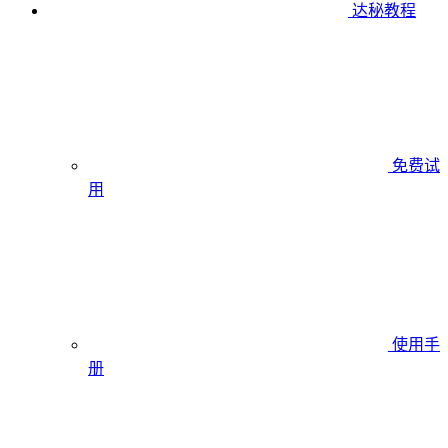
达秘教程
免费试
用
使用手
册