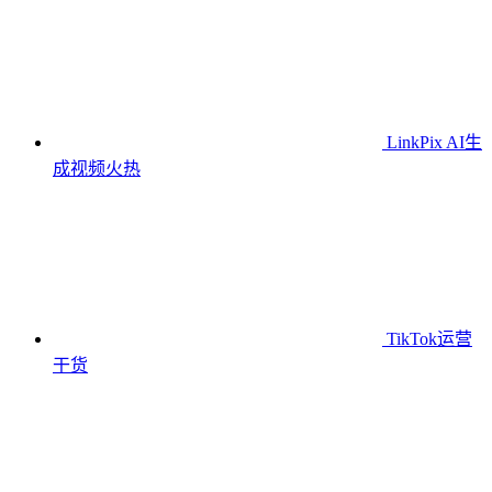
LinkPix AI生
成视频
火热
TikTok运营
干货