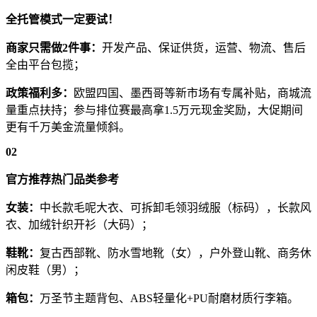
全托管模式一定要试！
商家只需做2件事：
开发产品、保证供货，运营、物流、售后
全由平台包揽；
政策福利多：
欧盟四国、墨西哥等新市场有专属补贴，商城流
量重点扶持；参与排位赛最高拿1.5万元现金奖励，大促期间
更有千万美金流量倾斜。
02
官方推荐热门品类参考
女装：
中长款毛呢大衣、可拆卸毛领羽绒服（标码），长款风
衣、加绒针织开衫（大码）；
鞋靴：
复古西部靴、防水雪地靴（女），户外登山靴、商务休
闲皮鞋（男）；
箱包：
万圣节主题背包、ABS轻量化+PU耐磨材质行李箱。