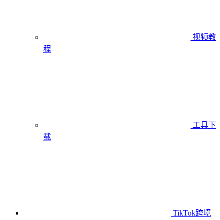
视频教
程
工具下
载
TikTok跨境