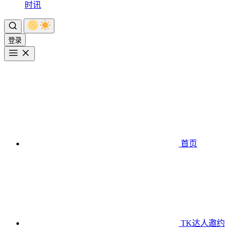
时讯
登录
首页
TK达人邀约