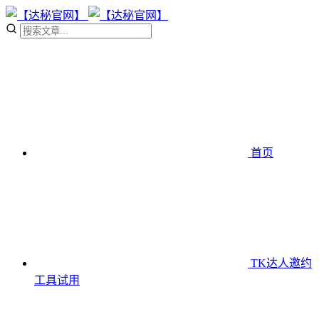
首页
TK达人邀约
工具
试用