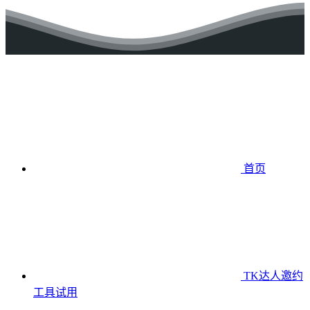
首页
TK达人邀约
工具
试用