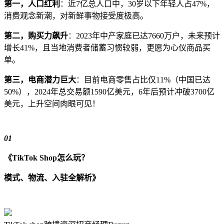
第一，人口红利
：近7亿总人口中，30岁以下年轻人占47%，
消费观念新潮，对新鲜事物接受度极高。
第二，购买力飙升
：2023年中产家庭已达7660万户，未来预计
增长41%，且当地消费者储蓄习惯较弱，更愿为心仪商品买
单。
第三，电商潜力巨大
：目前电商零售占比仅11%（中国已达
50%），2024年总交易额1590亿美元，6年后预计冲破3700亿
美元，上升空间肉眼可见！
01
《TikTok Shop怎么玩？
模式、物流、入驻全解析》