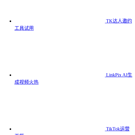
TK达人邀约
工具
试用
LinkPix AI生
成视频
火热
TikTok运营