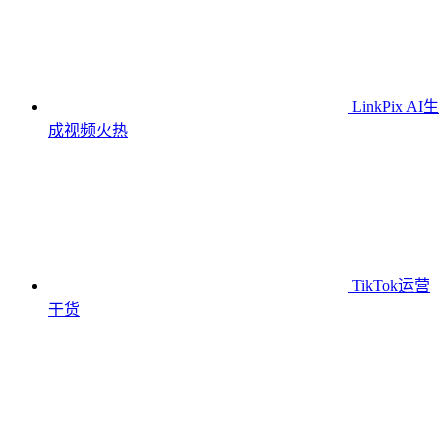
LinkPix AI生
成视频
火热
TikTok运营
干货