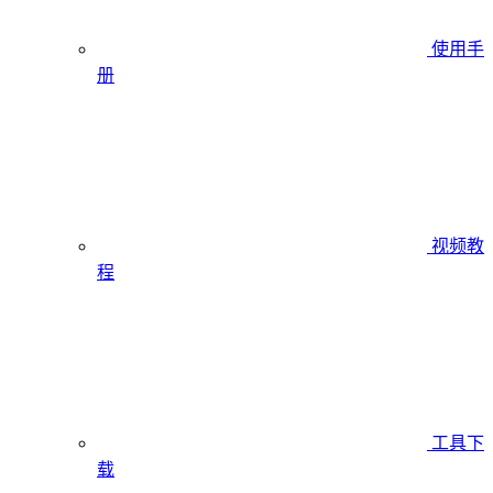
使用手
册
视频教
程
工具下
载