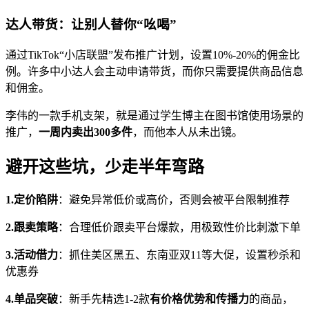
达人带货：让别人替你“吆喝”
通过TikTok“小店联盟”发布推广计划，设置10%-20%的佣金比
例。许多中小达人会主动申请带货，而你只需要提供商品信息
和佣金。
李伟的一款手机支架，就是通过学生博主在图书馆使用场景的
推广，
一周内卖出300多件
，而他本人从未出镜。
避开这些坑，少走半年弯路
1.定价陷阱
：避免异常低价或高价，否则会被平台限制推荐
2.跟卖策略
：合理低价跟卖平台爆款，用极致性价比刺激下单
3.活动借力
：抓住美区黑五、东南亚双11等大促，设置秒杀和
优惠券
4.单品突破
：新手先精选1-2款
有价格优势和传播力
的商品，