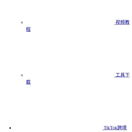
视频教
程
工具下
载
TikTok跨境