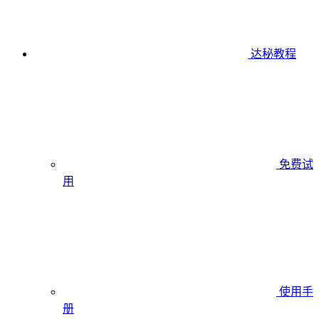
达秘教程
免费试
用
使用手
册