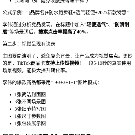
长尾词（如“健身收腹提臀速干裤”）
公式示例：“[品牌名]+防水跑步鞋+透气轻便+2025新款特惠”
李伟通过分析竞品发现，在标题中加入“
轻便透气
”、“
防滑耐
磨
”等场景词后，
搜索点击率提高了40%
。
第二步：视觉呈现有诀窍
主图要简洁明了，避免复杂背景，让产品成为视觉焦点。更妙
的是，TikTok商品卡
支持上传短视频
！一段5-10秒的真实使用
场景视频，能极大提升转化率。
李伟的爆款商品都采用“1+3+3+1+1”图片模式：
1张简洁封面图
3张不同场景图
3张细节特写图
1张尺寸参数图
1张包装展示图