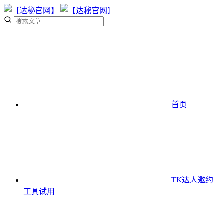
首页
TK达人邀约
工具
试用