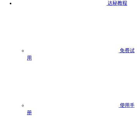
达秘教程
免费试
用
使用手
册