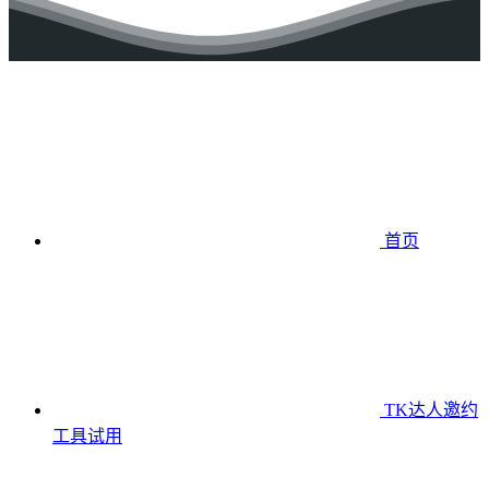
首页
TK达人邀约
工具
试用