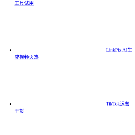
工具
试用
LinkPix AI生
成视频
火热
TikTok运营
干货