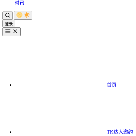
时讯
登录
首页
TK达人邀约