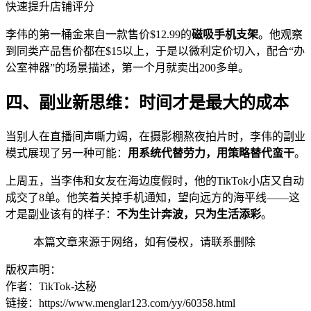
快速提升店铺评分
李伟的第一桶金来自一款售价$12.99的
磁吸手机支架
。他观察
到同类产品售价都在$15以上，于是以微利定价切入，配合“办
公室神器”的场景描述，第一个月就卖出200多单。
四、副业新思维：时间才是最大的成本
当别人在直播间声嘶力竭，在摄影棚熬夜拍片时，李伟的副业
模式展现了另一种可能：
用系统代替劳力，用策略替代蛮干
。
上周五，当李伟和女友在海边度假时，他的TikTok小店又自动
成交了8单。他笑着关掉手机通知，望向远方的海平线——这
才是副业该有的样子：
不为生计奔波，只为生活添彩
。
本篇文章来源于网络，如有侵权，请联系删除
版权声明：
作者：TikTok-达秘
链接：https://www.menglar123.com/yy/60358.html