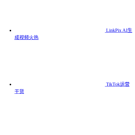
LinkPix AI生
成视频
火热
TikTok运营
干货