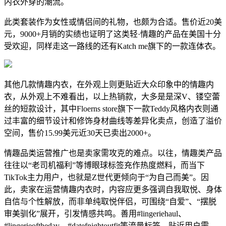
内衣外穿的潮流。
此类套装作为女性或情侣间的礼物，也颇为合适。售价近20美
元，9000+月销的实绩也证明了这类轻·情趣的产品在美国十分
受欢迎，同样走这一路线的还有Katch me旗下的一款连体衣。
其他几款情趣内衣，在外观上则更贴近大众印象中的情趣内
衣，从外观上不难看出，以上热销款，大多是是深V、镂空蕾
丝的短款设计，其中Floerns store旗下一款Teddy风格内衣则通
过丰富的细节设计和修饰身材曲线等差异化卖点，创造了溢价
空间，售价15.99美元近30天已卖出2000+。
情趣品类运营推广也是卖家需攻克的难点。以往，情趣类产品
往往以“老司机福利”等博眼球标签充作热度燃料，而当下
TikTok主力用户，也就是Z世代更倾向于“为自己而美”。因
此，卖家在运营情趣内衣时，内容应更多强调自我取悦、身体
自信与个性解放，而非单纯取悦伴侣，可围绕“自爱”、“摆脱
审美驯化”展开，引发情感共鸣。善用#lingeriehaul、
#lingerieoftheday、#datefnightoutfit等流量标签，贴近用户需