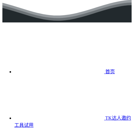
首页
TK达人邀约
工具
试用