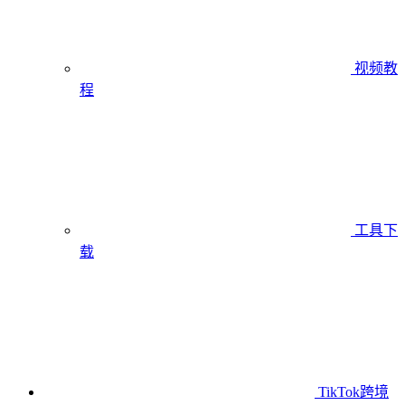
视频教
程
工具下
载
TikTok跨境