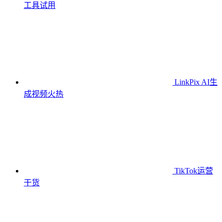
工具
试用
LinkPix AI生
成视频
火热
TikTok运营
干货