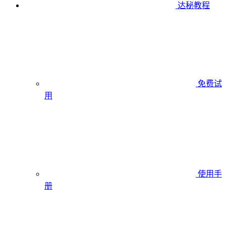
达秘教程
免费试
用
使用手
册