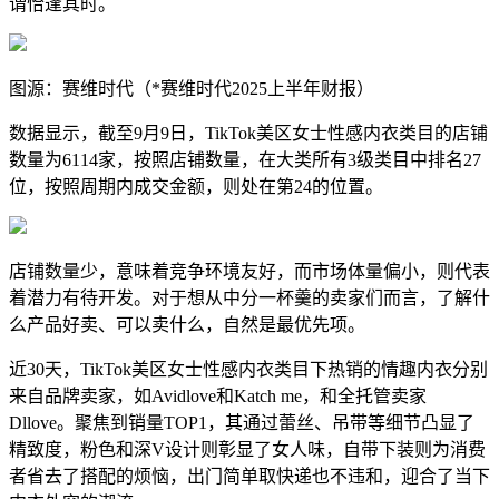
谓恰逢其时。
图源：赛维时代（*赛维时代2025上半年财报）
数据显示，截至9月9日，TikTok美区女士性感内衣类目的店铺
数量为6114家，按照店铺数量，在大类所有3级类目中排名27
位，按照周期内成交金额，则处在第24的位置。
店铺数量少，意味着竞争环境友好，而市场体量偏小，则代表
着潜力有待开发。
对于想从中分一杯羹的卖家们而言，了解什
么产品好卖、可以卖什么，自然是最优先项。
近30天，TikTok美区女士性感内衣类目下热销的情趣内衣分别
来自品牌卖家，如Avidlove和Katch me，和全托管卖家
Dllove。聚焦到销量TOP1，其通过蕾丝、吊带等细节凸显了
精致度，粉色和深V设计则彰显了女人味，自带下装则为消费
者省去了搭配的烦恼，出门简单取快递也不违和，迎合了当下