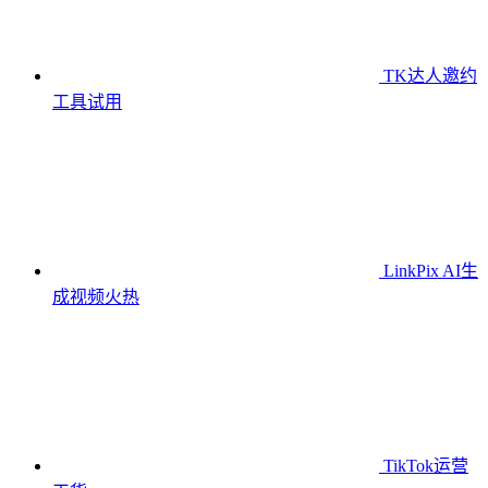
TK达人邀约
工具
试用
LinkPix AI生
成视频
火热
TikTok运营