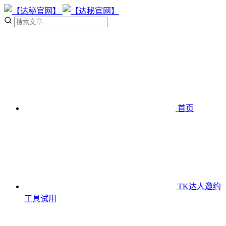
首页
TK达人邀约
工具
试用