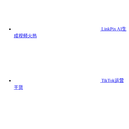
LinkPix AI生
成视频
火热
TikTok运营
干货