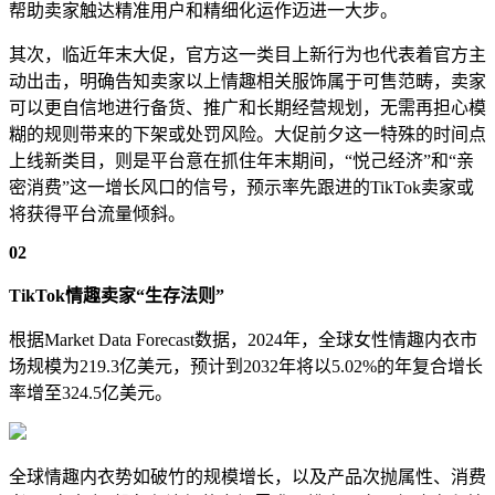
帮助卖家触达精准用户和精细化运作迈进一大步。
其次，临近年末大促，官方这一类目上新行为也代表着官方主
动出击，明确告知卖家以上情趣相关服饰属于可售范畴，卖家
可以更自信地进行备货、推广和长期经营规划，无需再担心模
糊的规则带来的下架或处罚风险。
大促前夕这一特殊的时间点
上线新类目，则是平台意在抓住年末期间，“悦己经济”和“亲
密消费”这一增长风口的信号，预示率先跟进的TikTok卖家或
将获得平台流量倾斜。
02
TikTok情趣卖家“生存法则”
根据Market Data Forecast数据，2024年，全球女性情趣内衣市
场规模为219.3亿美元，预计到2032年将以5.02%的年复合增长
率增至
324.5亿美元
。
全球情趣内衣势如破竹的规模增长，以及产品次抛属性、消费