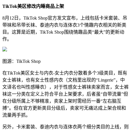
TikTok美区修改内睡商品上架
8月12日，TikTok Shop官方发文宣布，上线包括
卡米套装、吊
带袜和吊带长袜、泰迪内衣与连体衣
3个情趣内衣相关的新类
目。这算是近期，TikTok Shop围绕情趣品类“最大”的更新动
作。
图源：TikTok Shop
在TikTok美区女士与内衣-女士内衣分散着多个3级类目，既有
女士裤袜，也有女士性感内衣（文档里出现的“Lingerie”，中
文译名也叫性感睡衣），对于性感女士裤袜卖家而言，女士裤
袜这一分类在定义上符合平台上架要求，后者虽“自带流量”但
在分级所属上不够精准，卖家上架时需经历一番“左右脑互
搏”。但在官方更新类目分级后，
卖家可无痛达成上架合规和
流量两手抓
。
另外，卡米套装、泰迪内衣与连体衣两个细分类目的上线，则