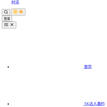
时讯
登录
首页
TK达人邀约