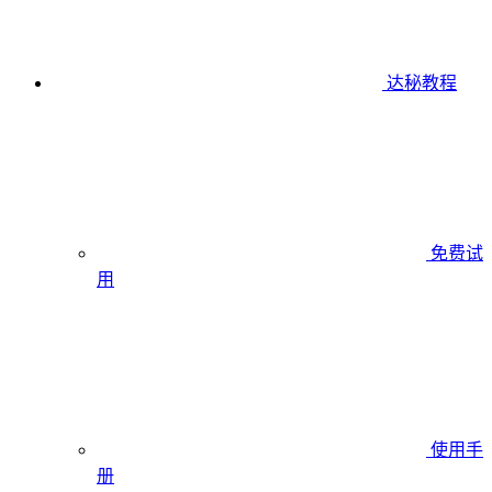
达秘教程
免费试
用
使用手
册