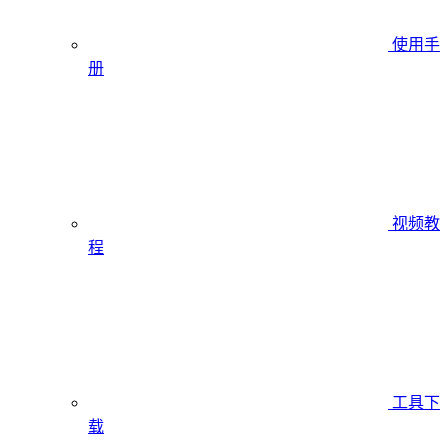
使用手
册
视频教
程
工具下
载