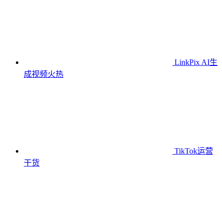
LinkPix AI生
成视频
火热
TikTok运营
干货