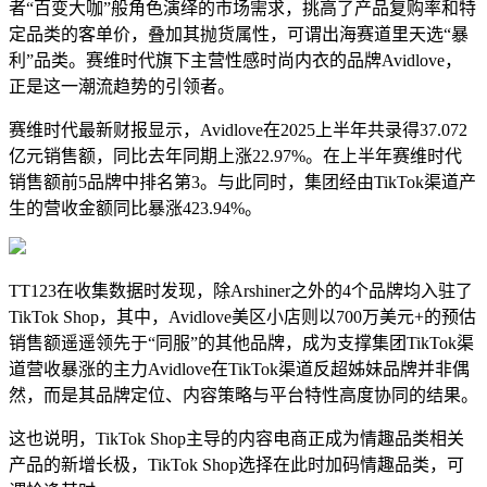
者“百变大咖”般角色演绎的市场需求，挑高了产品复购率和特
定品类的客单价，叠加其抛货属性，可谓出海赛道里天选“暴
利”品类。赛维时代旗下主营性感时尚内衣的品牌Avidlove，
正是这一潮流趋势的引领者。
赛维时代最新财报显示，Avidlove在2025上半年共录得37.072
亿元销售额，同比去年同期上涨22.97%。在上半年赛维时代
销售额前5品牌中排名第3。与此同时，
集团经由TikTok渠道产
生的营收金额同比暴涨423.94%。
TT123在收集数据时发现，除Arshiner之外的4个品牌均入驻了
TikTok Shop，
其中，Avidlove美区小店则以700万美元+的预估
销售额遥遥领先于“同服”的其他品牌，
成为支撑集团TikTok渠
道营收暴涨的主力Avidlove在TikTok渠道反超姊妹品牌并非偶
然，而是其品牌定位、内容策略与平台特性高度协同的结果。
这也说明，TikTok Shop主导的内容电商正成为情趣品类相关
产品的新增长极，TikTok Shop选择在此时加码情趣品类，可