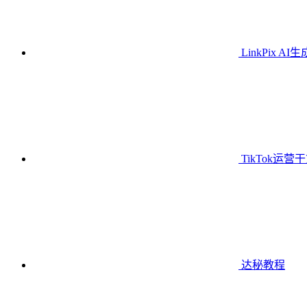
LinkPix AI
TikTok运营
达秘教程