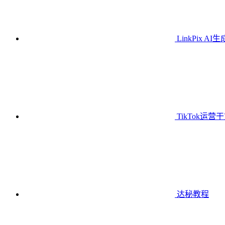
LinkPix AI
TikTok运营
达秘教程