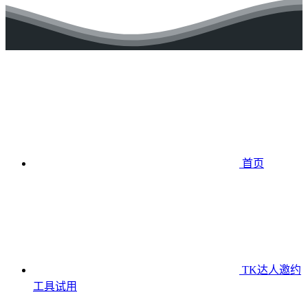
首页
TK达人邀约
工具
试用