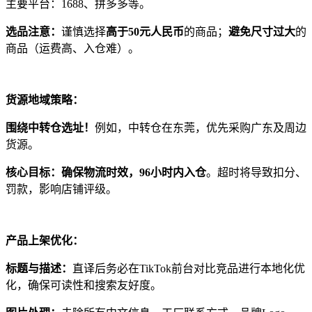
主要平台：1688、拼多多等。
选品注意：
谨慎选择
高于50元人民币
的商品；
避免尺寸过大
的
商品（运费高、入仓难）。
货源地域策略：
围绕中转仓选址！
例如，中转仓在东莞，优先采购广东及周边
货源。
核心目标：确保物流时效，96小时内入仓
。超时将导致扣分、
罚款，影响店铺评级。
产品上架优化：
标题与描述：
直译后务必在TikTok前台对比竞品进行本地化优
化，确保可读性和搜索友好度。