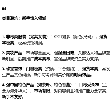
04
类目避坑：新手慎入领域
1. 非标类服装（尤其女装）：
SKU繁多（颜色/尺码），
退货
率极高
，极易侵蚀利润。
2. 美妆产品：
市场容量虽大，但
起量困难
，头部达人和品牌垄
断明显，后期推广
成本高昂
，需强品牌或资金实力支撑。
3. 珠宝首饰：
门槛极高
（资质、平台邀约），
退货率高
，易发
生产品真伪纠纷。新手可考虑物美价廉的
时尚饰品。
4. 强中国特色产品（如茶叶、特色香薰）： 目标受众窄
（主
要为海外华人），
市场有限
，对内容创意和推广能力要求高，
新手不友好
。