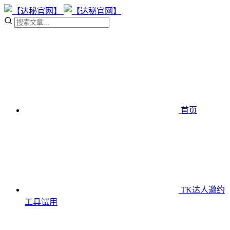
首页
TK达人邀约
工具
试用