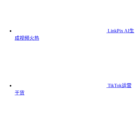
LinkPix AI生
成视频
火热
TikTok运营
干货