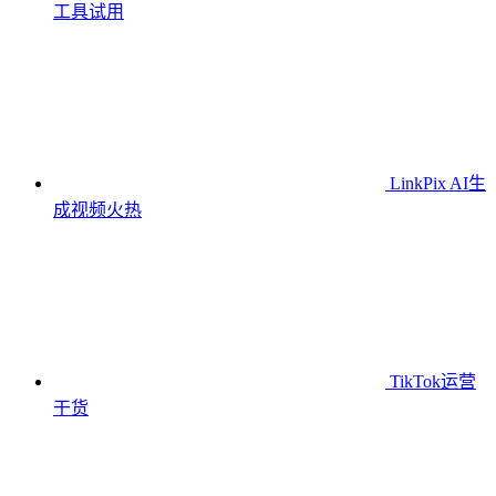
工具
试用
LinkPix AI生
成视频
火热
TikTok运营
干货