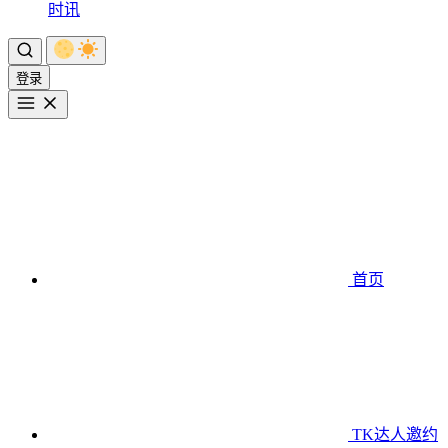
时讯
登录
首页
TK达人邀约