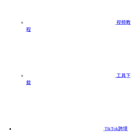
视频教
程
工具下
载
TikTok跨境