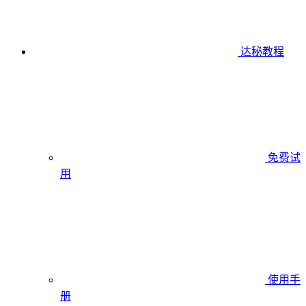
达秘教程
免费试
用
使用手
册