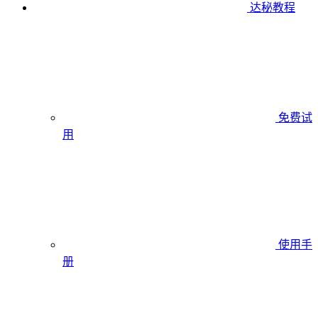
达秘教程
免费试
用
使用手
册