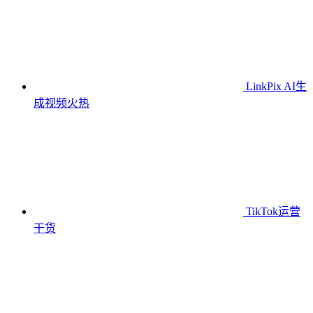
LinkPix AI生
成视频
火热
TikTok运营
干货