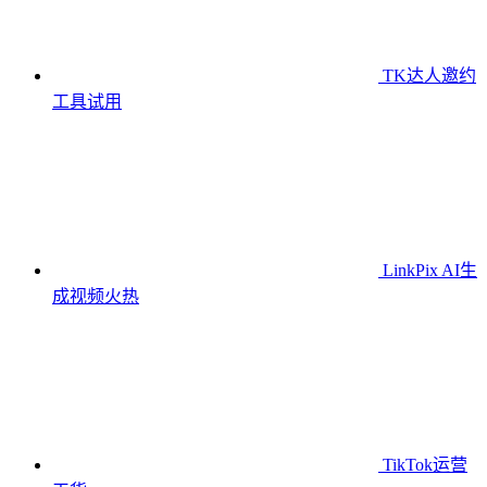
TK达人邀约
工具
试用
LinkPix AI生
成视频
火热
TikTok运营