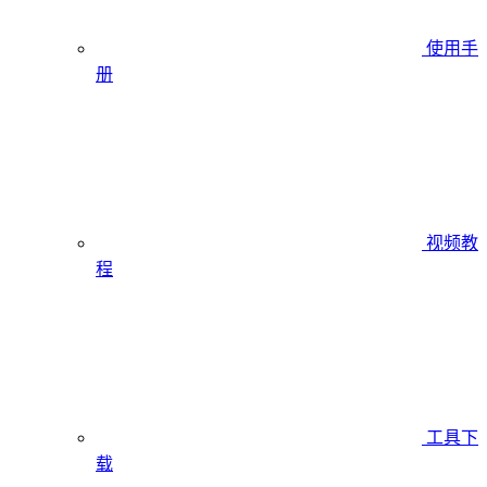
使用手
册
视频教
程
工具下
载