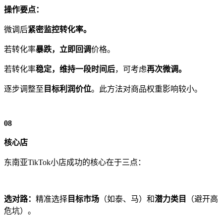
操作要点：
微调后
紧密监控转化率。
若转化率
暴跌，
立即回调
价格。
若转化率
稳定，维持一段时间后
，可考虑
再次微调。
逐步调整至
目标利润价位
。此方法对商品权重影响较小。
08
核心店
东南亚TikTok小店成功的核心在于三点：
选对路：
精准选择
目标市场
（如泰、马）和
潜力类目
（避开高
危坑）。