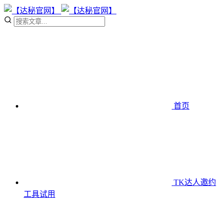
首页
TK达人邀约
工具
试用