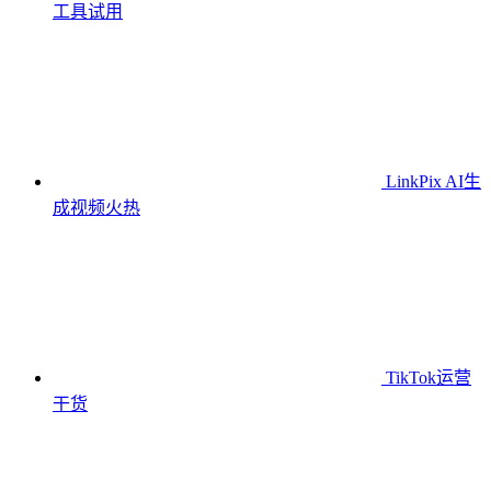
工具
试用
LinkPix AI生
成视频
火热
TikTok运营
干货