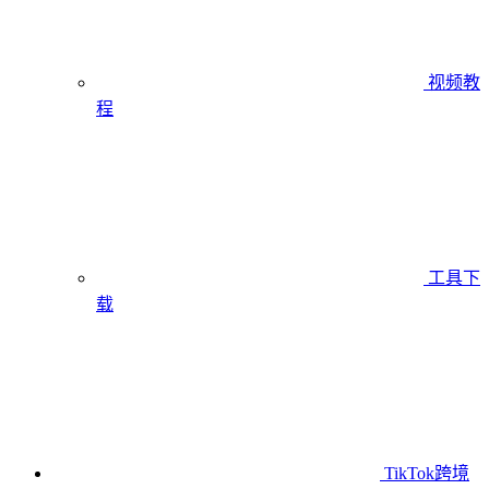
视频教
程
工具下
载
TikTok跨境