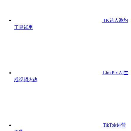
TK达人邀约
工具
试用
LinkPix AI生
成视频
火热
TikTok运营