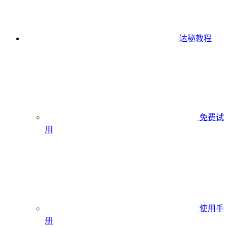
达秘教程
免费试
用
使用手
册