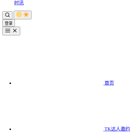
时讯
登录
首页
TK达人邀约