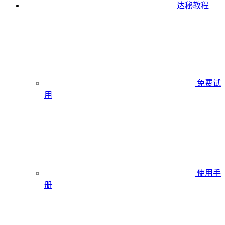
达秘教程
免费试
用
使用手
册