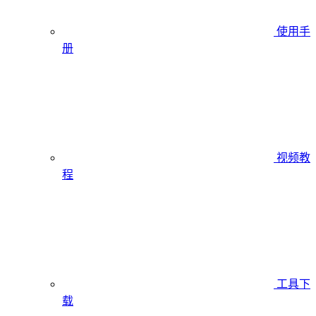
使用手
册
视频教
程
工具下
载