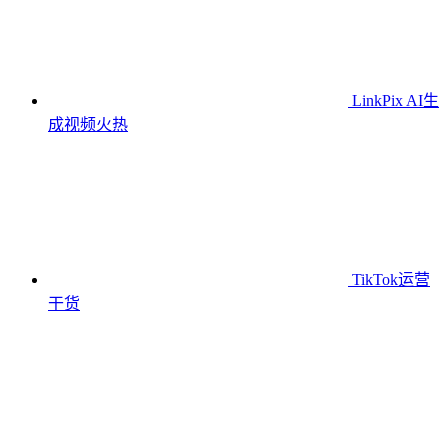
LinkPix AI生
成视频
火热
TikTok运营
干货