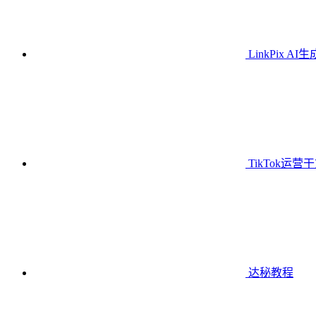
LinkPix AI
TikTok运营
达秘教程